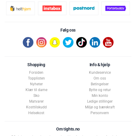
MERK:
Kosttilskuddet bør ikke brukes som et alternativ til et variert
og balansert kosthold. Den anbefalte dosen bør ikke overskrides.
Ingredienser:
100 % kreatinmonohydrat.Kan inneholde spor av
Følg oss
melk, soya, egg
og
gluten
.
Advarsel:
Skal ikke erstatte en variert kost.
Skal oppbevares utilgjengelig for barn
Shopping
Info & hjelp
Anbefalt daglig dose skal ikke overskrides
Forsiden
Kundeservice
Skal ikke brukes av gravide, ammende eller mindreårige
Topplisten
Om oss
Nyheter
Betingelser
Best før: 5. oktober 2026
Klær til dame
Bytte og retur
Sko
Min konto
Matvarer
Ledige stillinger
Kosttilskudd
Miljø og bærekraft
Helsekost
Personvern
Om tights.no