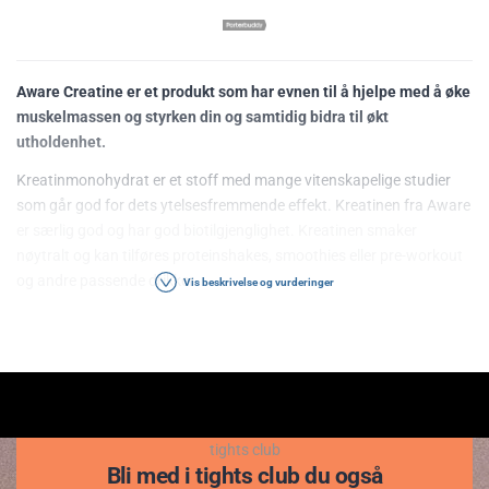
Aware Creatine er et produkt som har evnen til å hjelpe med å øke
muskelmassen og styrken din og samtidig bidra til økt
utholdenhet.
Kreatinmonohydrat er et stoff med mange vitenskapelige studier
som går god for dets ytelsesfremmende effekt. Kreatinen fra Aware
er særlig god og har god biotilgjenglighet. Kreatinen smaker
nøytralt og kan tilføres proteinshakes, smoothies eller pre-workout
og andre passende drikker.
Vis beskrivelse og vurderinger
Kreatin gjør slik at musklene dine holder på vann. Det fører til at du
får mer volium i musklene, men det har en haug med andre helse- og
ytelsesfremmende effekter. Veldig mange mennesker opplever at de
kan løfte tyngre og holde ut lengre på trening.
Kreatin vil kunne ha effekt etter kort tid, veldig mange kjenner det
tights club
allerede fra første inntak eller innen første uke av regelmessig
Bli med i tights club du også
konsumering. Kreatin har også postive effekter på hjernen, mange