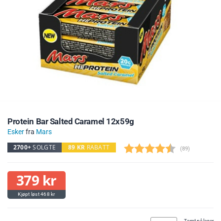
Protein Bar Salted Caramel 12x59g
Esker
fra
Mars
2700+
SOLGTE
89
KR
RABATT
(
stemmer:
89
)
379
kr
468
kr
Tomt på lager