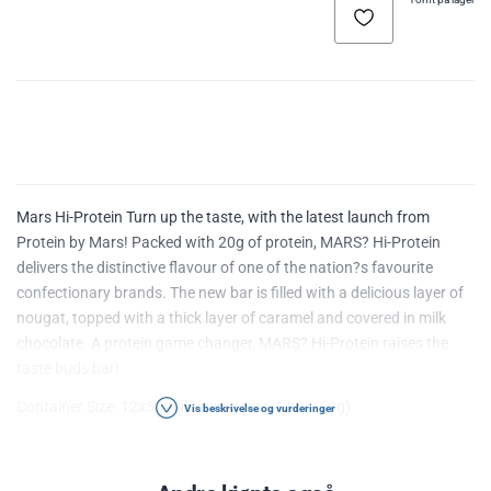
Mars Hi-Protein Turn up the taste, with the latest launch from
Protein by Mars! Packed with 20g of protein, MARS? Hi-Protein
delivers the distinctive flavour of one of the nation?s favourite
confectionary brands. The new bar is filled with a delicious layer of
nougat, topped with a thick layer of caramel and covered in milk
chocolate. A protein game changer, MARS? Hi-Protein raises the
taste buds bar!
Container Size: 12x59g g Serving Size: 1 bar (59g)
Vis beskrivelse og vurderinger
Amount Per Bar:
Protein: 20g