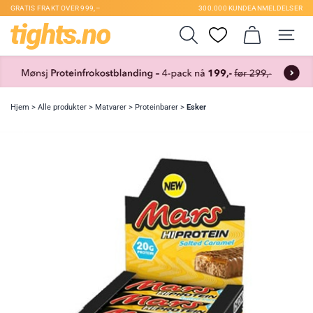
GRATIS FRAKT OVER 999,–
300.000 KUNDEANMELDELSER
Hjem
>
Alle produkter
>
Matvarer
>
Proteinbarer
>
Esker