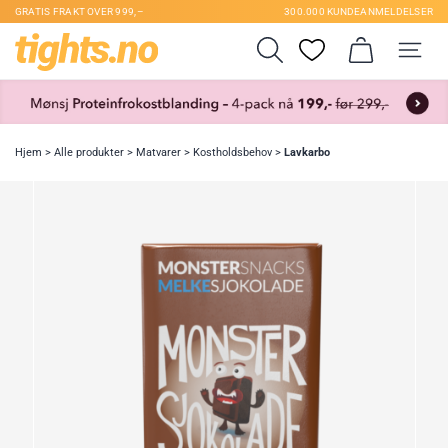
GRATIS FRAKT OVER 999,–
300.000 KUNDEANMELDELSER
Hjem
>
Alle produkter
>
Matvarer
>
Kostholdsbehov
>
Lavkarbo