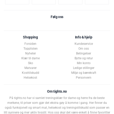
Følg oss
Shopping
Info & hjelp
Forsiden
Kundeservice
Topplisten
Om oss
Nyheter
Betingelser
Klær til dame
Bytte og retur
Sko
Min konto
Matvarer
Ledige stillinger
Kosttilskudd
Miljø og bærekraft
Helsekost
Personvern
Om tights.no
På tights.no har vi samlet treningsklær for dame og herre fra de beste
merkene, til priser som gjør det ekstra gøy å komme i gang. Her finner du
også funksjonell og smart mat, helsekost og treningstilskudd som passer en
litt sunnere og mer aktiv livsstil. Hos oss skal det være enkelt å finne favoritter