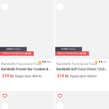
2900+
SOLD
4700+
SOLD
PRICE PER BAR
31,58 KR
PRICE PER BAR
31,58 KR
Barebells Functional Food
Barebells Functional Food
Barebells Protein Bar Cookies & Cream 12x55g
Barebells Soft Coco Choco 12x55g
379
kr
379
kr
468
kr
468
kr
Karakter:
av 5 mulige
4.3
(6)