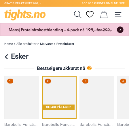
GRATIS FRAKT OVER 999,–
300.000 KUNDEANMELDELSER
Home
>
Alle produkter
>
Matvarer
>
Proteinbarer
Esker
Bestselgere akkurat nå
1
2
3
4
TILBAKE PÅ LAGER!
Barebells Functional Food
Barebells Functional Food
Barebells Functional Food