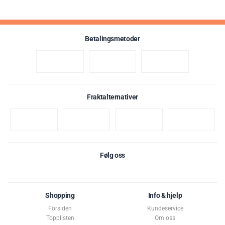
Betalingsmetoder
Fraktalternativer
Karakter:
av 5 mulige
3.7
(9)
Følg oss
Shopping
Info & hjelp
Forsiden
Kundeservice
Topplisten
Om oss