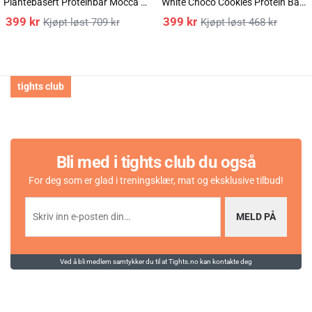
Plantebasert Proteinbar Mocca Latte 18x60g
White Choco Cookies Protein Bar 12x55g
399
kr
399
kr
709
kr
468
kr
tights club
Karakter:
av 5 mulige
5.0
(5)
Bli med i tights club du også
For deg som er glad i treningsklær, mat og eksklusive tilbud!
MELD PÅ
Ved å bli medlem samtykker du til at Tights.no kan kontakte deg