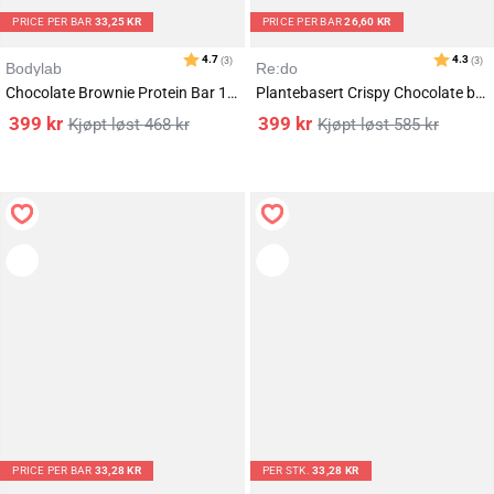
PRICE PER BAR
33,25 KR
PRICE PER BAR
26,60 KR
Bodylab
Re:do
Chocolate Brownie Protein Bar 12x55g
Plantebasert Crispy Chocolate bar 15x40g
399
kr
399
kr
468
kr
585
kr
PRICE PER BAR
33,28 KR
PER STK.
33,28 KR