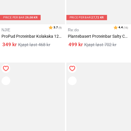
PRICE PER BAR
29,08 KR
PRICE PER BAR
27,72 KR
NJIE
Re:do
ProPud Proteinbar Kolakaka 12x55g
Plantebasert Proteinbar Salty Caramel 18x60g
349
kr
499
kr
468
kr
702
kr
Karakter:
av 5 mulige
4.6
(17)