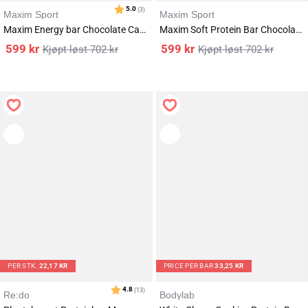
Maxim Sport
Maxim Sport
Maxim Energy bar Chocolate Caramel 18x56g
Maxim Soft Protein Bar Chocolate Brownie 18x55g
599
kr
599
kr
702
kr
702
kr
PER STK.
22,17 KR
PRICE PER BAR
33,25 KR
Re:do
Bodylab