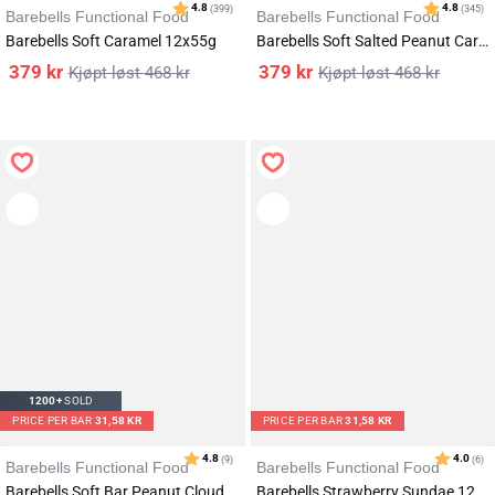
Barebells Functional Food
Barebells Functional Food
Barebells Soft Caramel 12x55g
Barebells Soft Salted Peanut Caramel 12x55g
379
kr
379
kr
468
kr
468
kr
1200+
SOLD
PRICE PER BAR
31,58 KR
PRICE PER BAR
31,58 KR
Karakter:
av 5 mulige
4.8
(399)
Barebells Functional Food
Barebells Functional Food
Barebells Soft Bar Peanut Cloud 12x55g
Barebells Strawberry Sundae 12x55g