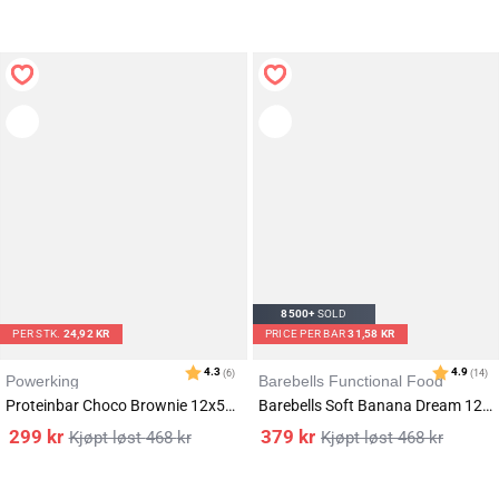
Karakter:
av 5 mulige
4.8
(9)
8500+
SOLD
PER STK.
24,92 KR
PRICE PER BAR
31,58 KR
Powerking
Barebells Functional Food
Proteinbar Choco Brownie 12x55g
Barebells Soft Banana Dream 12x55g
299
kr
379
kr
468
kr
468
kr