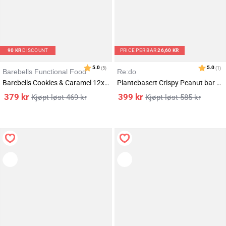
90
KR
DISCOUNT
PRICE PER BAR
26,60 KR
Barebells Functional Food
Re:do
Barebells Cookies & Caramel 12x55g
Plantebasert Crispy Peanut bar 15x40g
Karakter:
av 5 mulige
4.6
(406)
379
kr
399
kr
469
kr
585
kr