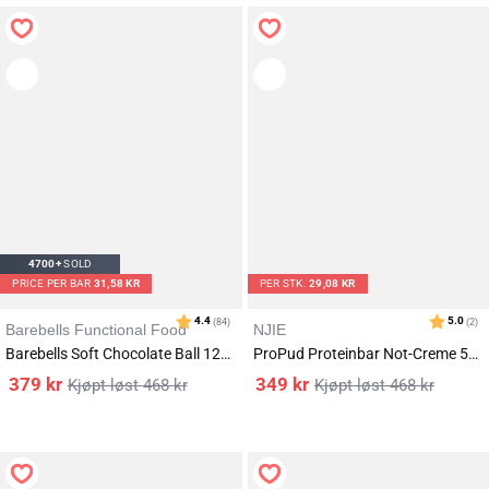
Karakter:
av 5 mulige
4.7
(178)
4700+
SOLD
PRICE PER BAR
31,58 KR
PER STK.
29,08 KR
Barebells Functional Food
NJIE
Barebells Soft Chocolate Ball 12x55g
ProPud Proteinbar Not-Creme 55g (12-Pack)
379
kr
349
kr
468
kr
468
kr