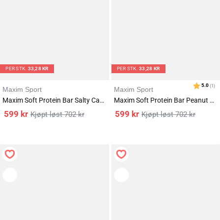
Karakter:
av 5 mulige
4.4
(84)
PER STK.
33,28 KR
PER STK.
33,28 KR
Maxim Sport
Maxim Sport
Maxim Soft Protein Bar Salty Caramel 18x55g
Maxim Soft Protein Bar Peanut Caramel 18x55g
599
kr
599
kr
702
kr
702
kr