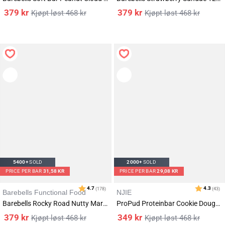
379
kr
379
kr
468
kr
468
kr
5400+
SOLD
2000+
SOLD
PRICE PER BAR
31,58 KR
PRICE PER BAR
29,08 KR
Barebells Functional Food
NJIE
Barebells Rocky Road Nutty Marshmallow Bar 12x55g
ProPud Proteinbar Cookie Dough 12x55g
379
kr
349
kr
468
kr
468
kr