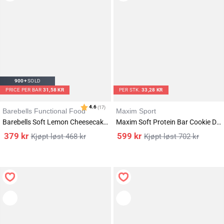
900+
SOLD
PRICE PER BAR
31,58 KR
PER STK.
33,28 KR
Barebells Functional Food
Maxim Sport
Barebells Soft Lemon Cheesecake 12x55g
Maxim Soft Protein Bar Cookie Dough 18x55g
379
kr
599
kr
468
kr
702
kr