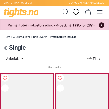
GRATIS FRAKT OVER 999,–
300.000 KUNDEANMELDELSER
Hjem
>
Alle produkter
>
Drikkevarer
>
Proteindrikke (ferdige)
Single
Anbefalt
Filtre
8 produkter