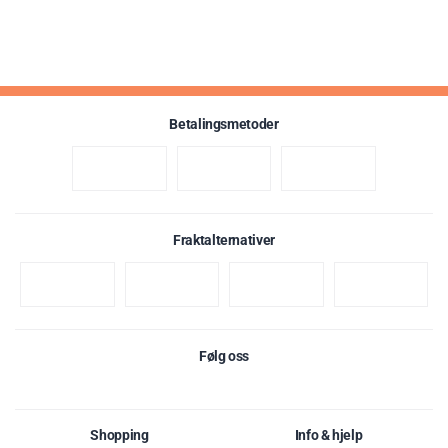
Betalingsmetoder
Fraktalternativer
Karakter:
av 5 mulige
3.3
(3)
Følg oss
Shopping
Info & hjelp