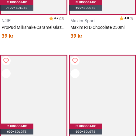
PLUKK OG MIX
PLUKK OG MIX
7100+
SOLGTE
600+
SOLGTE
NJIE
Maxim Sport
Karakter:
av 5 mulige
4.7
(147)
ProPud Milkshake Caramel Glazed Bananas 330ml
Maxim RTD Chocolate 250ml
39
kr
39
kr
PLUKK OG MIX
PLUKK OG MIX
600+
SOLGTE
600+
SOLGTE