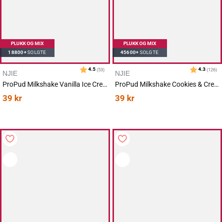
PLUKK OG MIX
PLUKK OG MIX
18800+
SOLGTE
45600+
SOLGTE
NJIE
NJIE
ProPud Milkshake Vanilla Ice Cream 330ml
ProPud Milkshake Cookies & Cream 330ml
39
kr
39
kr
Karakter:
av 5 mulige
4.5
(53)