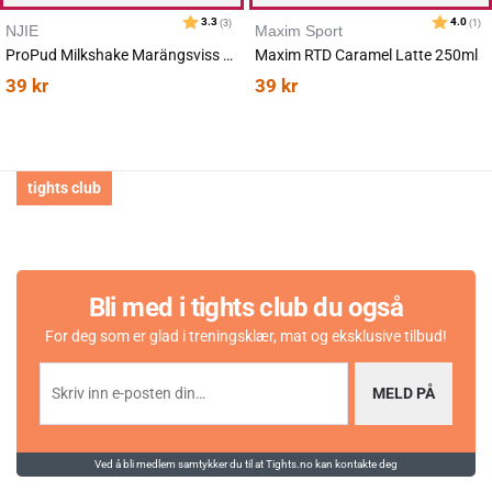
NJIE
Maxim Sport
ProPud Milkshake Marängsviss 330ml
Maxim RTD Caramel Latte 250ml
39
kr
39
kr
tights club
Karakter:
av 5 mulige
4.7
(21)
Bli med i tights club du også
For deg som er glad i treningsklær, mat og eksklusive tilbud!
MELD PÅ
Ved å bli medlem samtykker du til at Tights.no kan kontakte deg