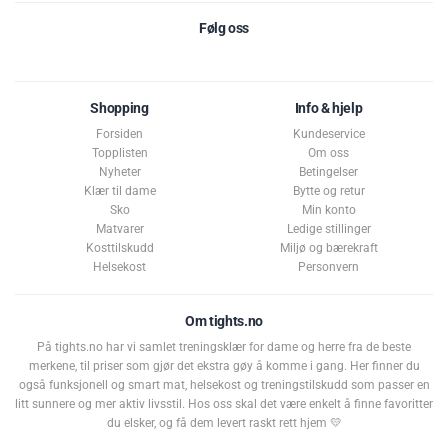
Følg oss
Shopping
Info & hjelp
Forsiden
Kundeservice
Topplisten
Om oss
Nyheter
Betingelser
Klær til dame
Bytte og retur
Sko
Min konto
Matvarer
Ledige stillinger
Kosttilskudd
Miljø og bærekraft
Helsekost
Personvern
Om tights.no
På tights.no har vi samlet treningsklær for dame og herre fra de beste
merkene, til priser som gjør det ekstra gøy å komme i gang. Her finner du
også funksjonell og smart mat, helsekost og treningstilskudd som passer en
litt sunnere og mer aktiv livsstil. Hos oss skal det være enkelt å finne favoritter
du elsker, og få dem levert raskt rett hjem 💛