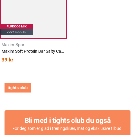
PLUKK OG MIX
700+
SOLGTE
Maxim Sport
Maxim Soft Protein Bar Salty Caramel 55g
39
kr
tights club
Bli med i tights club du også
For deg som er glad i treningsklær, mat og eksklusive tilbud!