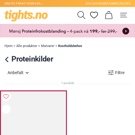
GRATIS FRAKT OVER 999,–
300.000 KUNDEANMELDELSER
Hjem
>
Alle produkter
>
Matvarer
>
Kostholdsbehov
Proteinkilder
Anbefalt
Filtre
1 produkt