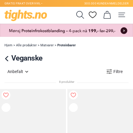
GRATIS FRAKT OVER 999,–
300.000 KUNDEANMELDELSER
Hjem
>
Alle produkter
>
Matvarer
>
Proteinbarer
Veganske
Anbefalt
Filtre
8 produkter