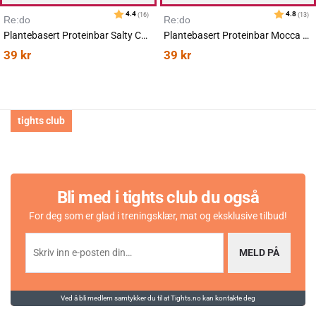
Re:do
Re:do
Plantebasert Proteinbar Salty Caramel 60g
Plantebasert Proteinbar Mocca Latte 60g
39
kr
39
kr
tights club
Karakter:
av 5 mulige
4.3
(3)
Bli med i tights club du også
For deg som er glad i treningsklær, mat og eksklusive tilbud!
MELD PÅ
Ved å bli medlem samtykker du til at Tights.no kan kontakte deg