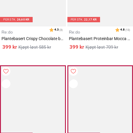
PER STK.
26,60 KR
PER STK.
22,17 KR
Re:do
Re:do
Plantebasert Crispy Chocolate bar 15x40g
Plantebasert Proteinbar Mocca Latte 18x60g
399
kr
399
kr
585
kr
709
kr