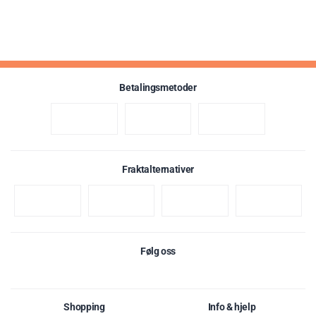
Betalingsmetoder
Fraktalternativer
Karakter:
av 5 mulige
4.4
(16)
Følg oss
Shopping
Info & hjelp