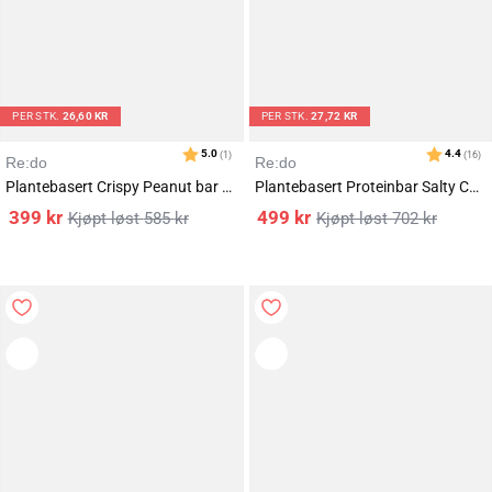
PER STK.
26,60 KR
PER STK.
27,72 KR
Re:do
Re:do
Plantebasert Crispy Peanut bar 15x40g
Plantebasert Proteinbar Salty Caramel 18x60g
399
kr
499
kr
585
kr
702
kr
Karakter:
av 5 mulige
5.0
(1)