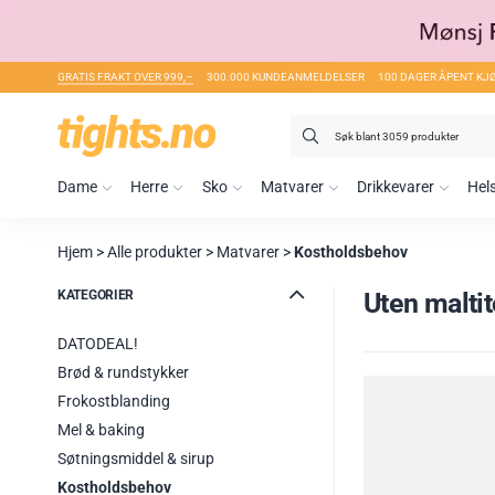
GRATIS FRAKT OVER 999,–
300.000 KUNDEANMELDELSER
100 DAGER ÅPENT KJ
Søk
etter:
Dame
Herre
Sko
Matvarer
Drikkevarer
Hel
Hjem
>
Alle produkter
>
Matvarer
>
Kostholdsbehov
KATEGORIER
Uten maltit
DATODEAL!
Brød & rundstykker
Frokostblanding
Mel & baking
Søtningsmiddel & sirup
Kostholdsbehov