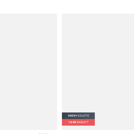
3400+
SOLGTE
18
KR
RABATT