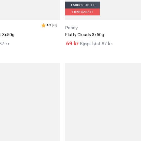
17300+
SOLGTE
18
KR
RABATT
Pandy
s 3x50g
Fluffy Clouds 3x50g
69
kr
87
kr
87
kr
Karakter:
4.4
(149