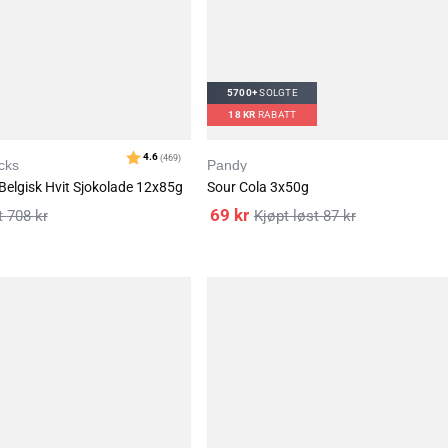
5700+
SOLGTE
18
KR
RABATT
cks
Pandy
elgisk Hvit Sjokolade 12x85g
Sour Cola 3x50g
69
kr
708
kr
87
kr