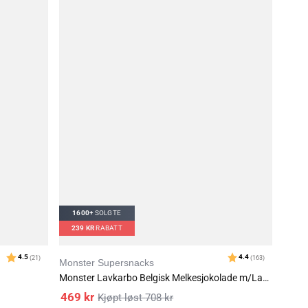
av 5 mulige
Karakter:
4.4
)
(1
1600+
SOLGTE
239
KR
RABATT
Monster Supersnacks
Monster Lavkarbo Belgisk Melkesjokolade m/Lakrisrot 12x85g
469
kr
708
kr