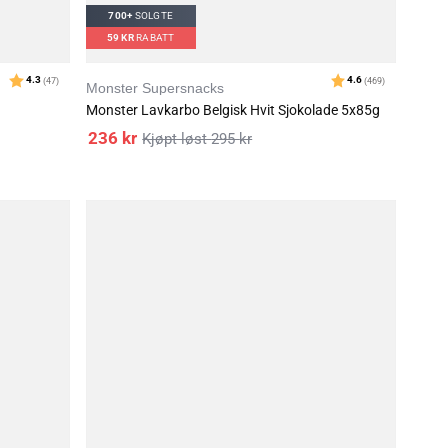
700+
SOLGTE
59
KR
RABATT
Monster Supersnacks
Monster Lavkarbo Belgisk Hvit Sjokolade 5x85g
236
kr
295
kr
av 5 mulige
Karakter
4.5
)