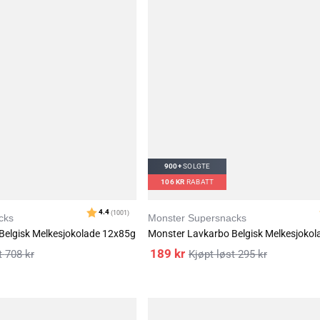
900+
SOLGTE
106
KR
RABATT
cks
Monster Supersnacks
Belgisk Melkesjokolade 12x85g
Monster Lavkarbo Belgisk Melkesjoko
189
kr
708
kr
295
kr