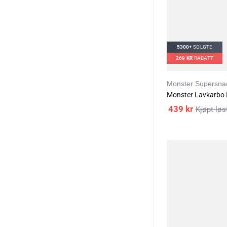
5300+
SOLGTE
269
KR
RABATT
Monster Supersna
Monster Lavkarbo B
439
kr