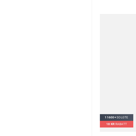
11600+
SOLGTE
18
KR
RABATT