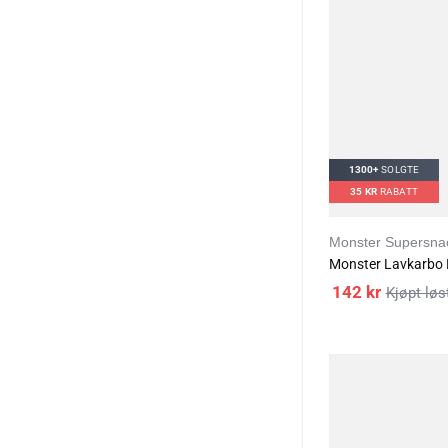
1300+
SOLGTE
35
KR
RABATT
Monster Supersna
142
kr