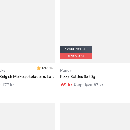
12300+
SOLGTE
Karakter:
4.2
(41
18
KR
RABATT
cks
Pandy
Monster Lavkarbo Belgisk Melkesjokolade m/Lakrisrot 3x85g
Fizzy Bottles 3x50g
69
kr
177
kr
87
kr