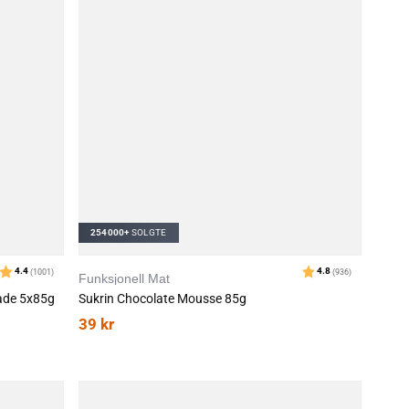
254000+
SOLGTE
Funksjonell Mat
lade 5x85g
Sukrin Chocolate Mousse 85g
39
kr