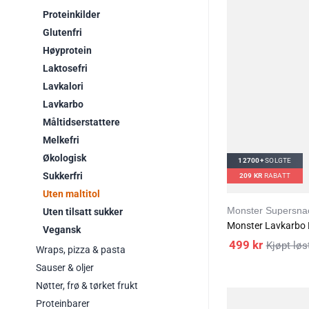
Proteinkilder
Glutenfri
Høyprotein
Laktosefri
Lavkalori
Lavkarbo
Måltidserstattere
Melkefri
Økologisk
12700+
SOLGTE
Sukkerfri
209
KR
RABATT
Uten maltitol
Monster Supersna
Uten tilsatt sukker
Monster Lavkarbo 
Vegansk
499
kr
Wraps, pizza & pasta
Sauser & oljer
Nøtter, frø & tørket frukt
Proteinbarer