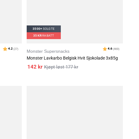
3500+
SOLGTE
35
KR
RABATT
Monster Supersnacks
Monster Lavkarbo Belgisk Hvit Sjokolade 3x85g
142
kr
177
kr