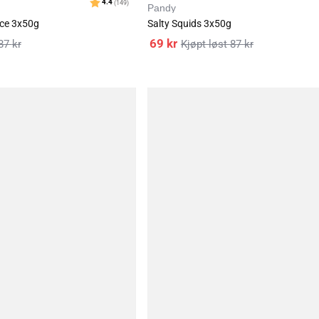
Pandy
Karakter:
4.4
(1001
ice 3x50g
Salty Squids 3x50g
69
kr
87
kr
87
kr