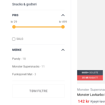
Snacks & godteri
PRIS
kr 29
kr 499
SALG
MERKE
Pandy
18
Monster Supersnacks
11
6600+
SOLGTE
Funksjonell Mat
3
35
KR
RABATT
Monster Supersna
TØM FILTRE
Monster Lavkarbo 
142
kr