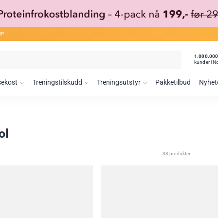
ØP
1.000.00
kunder i N
sekost
Treningstilskudd
Treningsutstyr
Pakketilbud
Nyhet
ol
33 produkter