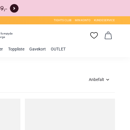
TIGHTS CLUB
MIN KONTO
KUNDESERVICE
0
fornøyde
orge
er
Toppliste
Gavekort
OUTLET
Anbefalt