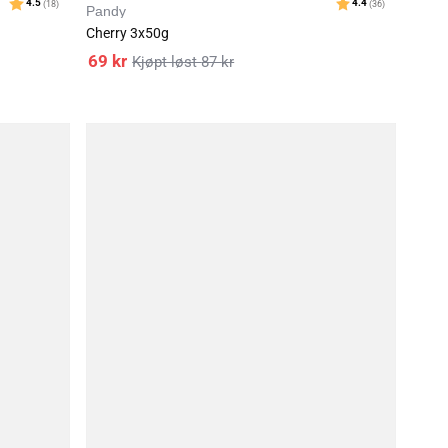
Pandy
av 5 mulige
Karakter
4.5
)
Cherry 3x50g
69
kr
87
kr