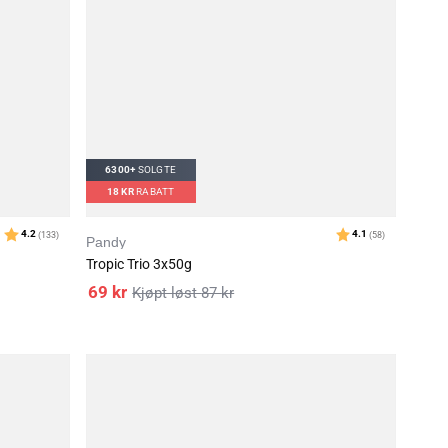
6300+
SOLGTE
av 5 mulige
Karakter
4.3
)
18
KR
RABATT
Pandy
Tropic Trio 3x50g
69
kr
87
kr