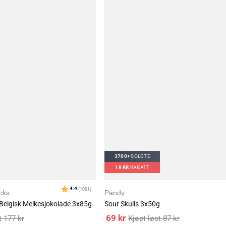
Karakter:
4.4
(1001
3700+
SOLGTE
18
KR
RABATT
cks
Pandy
Belgisk Melkesjokolade 3x85g
Sour Skulls 3x50g
69
kr
177
kr
87
kr