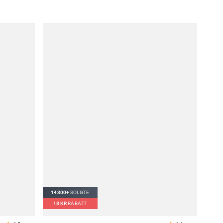
14300+
SOLGTE
18
KR
RABATT