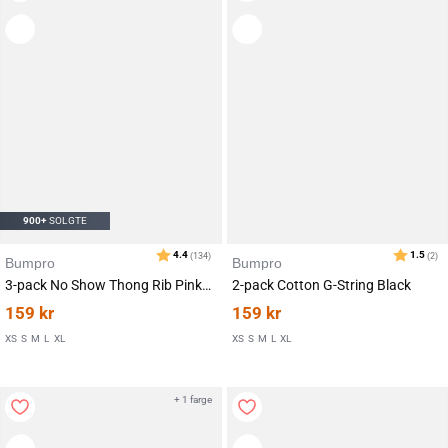
Karakter:
av 5 mulige
4.7
(19)
900+
SOLGTE
Bumpro
Bumpro
3-pack No Show Thong Rib Pink/Red/White
2-pack Cotton G-String Black
159
kr
159
kr
XS
S
M
L
XL
XS
S
M
L
XL
+ 1 farge