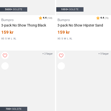
5600+
SOLGTE
1000+
SOLGTE
Bumpro
Bumpro
Karakter:
av 5 mulige
4.3
(182)
3-pack No Show Thong Black
3-pack No Show Hipster Sand
159
kr
159
kr
XS
S
M
L
XL
XS
S
M
L
XL
+ 2 farger
+ 5 farger
700+
SOLGTE