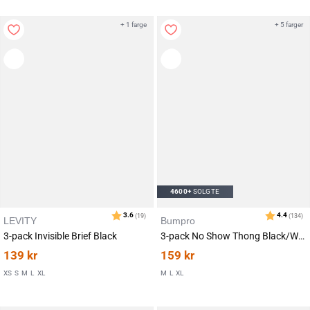
+ 1 farge
+ 5 farger
4600+
SOLGTE
LEVITY
Bumpro
3-pack Invisible Brief Black
3-pack No Show Thong Black/White/Sand
139
kr
159
kr
Karakter:
av 5 mulige
4.4
(134)
XS
S
M
L
XL
M
L
XL