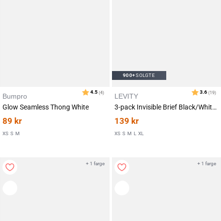
900+
SOLGTE
Bumpro
LEVITY
Glow Seamless Thong White
3-pack Invisible Brief Black/White/Sand
89
kr
139
kr
XS
S
M
XS
S
M
L
XL
+ 1 farge
+ 1 farge
Karakter:
av 5 mulige
3.6
(19)