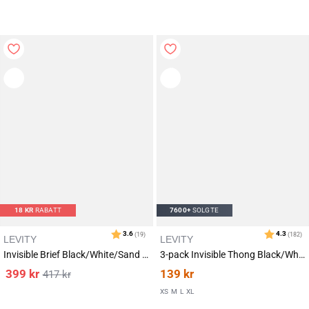
18
KR
RABATT
7600+
SOLGTE
LEVITY
LEVITY
Invisible Brief Black/White/Sand 9-PACK
3-pack Invisible Thong Black/White/Sand
399
kr
139
kr
417
kr
XS
M
L
XL