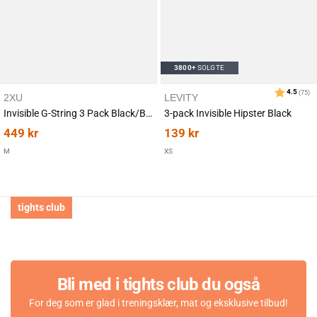
Karakter:
av 5 mulige
4.4
(134)
3800+
SOLGTE
2XU
LEVITY
Invisible G-String 3 Pack Black/Black
3-pack Invisible Hipster Black
449
kr
139
kr
M
XS
tights club
Bli med i tights club du også
For deg som er glad i treningsklær, mat og eksklusive tilbud!