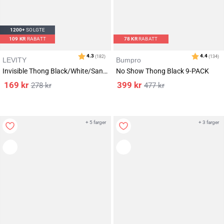
1200+
SOLGTE
109
KR
RABATT
78
KR
RABATT
LEVITY
Bumpro
Invisible Thong Black/White/Sand 6-PACK
No Show Thong Black 9-PACK
169
kr
399
kr
278
kr
477
kr
+ 5 farger
+ 3 farger