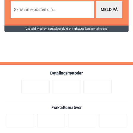
MELD PÅ
Ved å bli medlem samtykker du til at Tights.no kan kontakte deg
Karakter:
av 5 mulige
4.4
(134)
Betalingsmetoder
Fraktalternativer