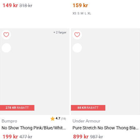
149
kr
159
kr
318
kr
XS
S
M
L
XL
Karakter:
av 5 mulige
4.4
(134)
+ 2 farger
278
KR
RABATT
88
KR
RABATT
Bumpro
Under Armour
No Show Thong Pink/Blue/White 9-PACK
Pure Stretch No Show Thong Black 9-PACK
199
kr
899
kr
477
kr
987
kr