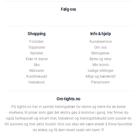
Følg oss
Shopping
Info & hjelp
Forsiden
Kundeservice
Topplisten
Om oss
Nyheter
Betingelser
Klær til dame
Bytte og retur
Sko
Min konto
Matvarer
Ledige stillinger
Kosttilskudd
Miljø og bærekraft
Helsekost
Personvern
Om tights.no
På tights.no har vi samlet treningsklær for dame og herre fra de beste
merkene, til priser som gjør det ekstra gøy å komme i gang. Her finner du
Karakter:
av 5 mulige
4.5
også funksjonell og smart mat, helsekost og treningstilskudd som passer en
(75)
litt sunnere og mer aktiv livsstil. Hos oss skal det være enkelt å finne favoritter
du elsker, og få dem levert raskt rett hjem 💛