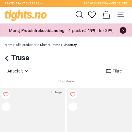
GRATIS FRAKT OVER 999,–
300.000 KUNDEANMELDELSER
Hjem
>
Alle produkter
>
Klær til Dame
>
Undertøy
Truse
Anbefalt
Filtre
32 produkter
+ 3 farger