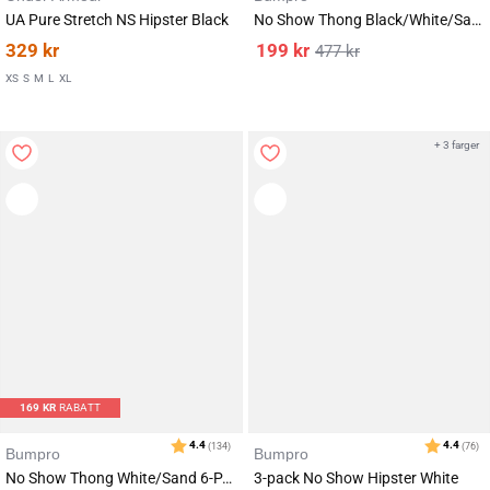
UA Pure Stretch NS Hipster Black
No Show Thong Black/White/Sand 9-PACK
329
kr
199
kr
477
kr
XS
S
M
L
XL
+ 3 farger
169
KR
RABATT
Bumpro
Bumpro
No Show Thong White/Sand 6-PACK
3-pack No Show Hipster White