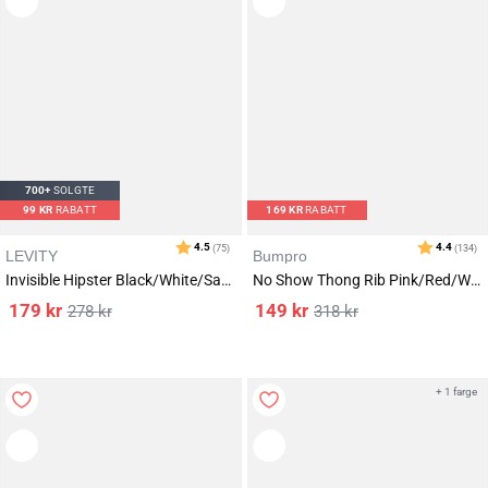
700+
SOLGTE
99
KR
RABATT
169
KR
RABATT
Karakter:
av 5 mulige
3.6
(19)
LEVITY
Bumpro
Invisible Hipster Black/White/Sand 6-PACK
No Show Thong Rib Pink/Red/White 6-pack
179
kr
149
kr
278
kr
318
kr
+ 1 farge