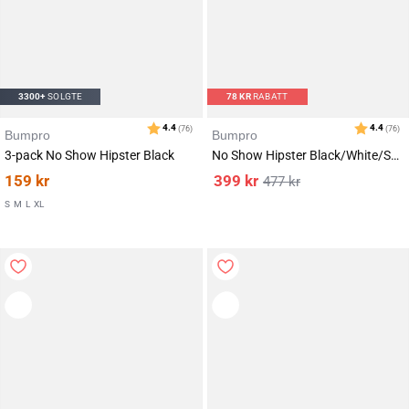
3300+
SOLGTE
78
KR
RABATT
Bumpro
Bumpro
3-pack No Show Hipster Black
No Show Hipster Black/White/Sand 9-PACK
159
kr
399
kr
477
kr
S
M
L
XL
Karakter:
av 5 mulige
4.4
(76)