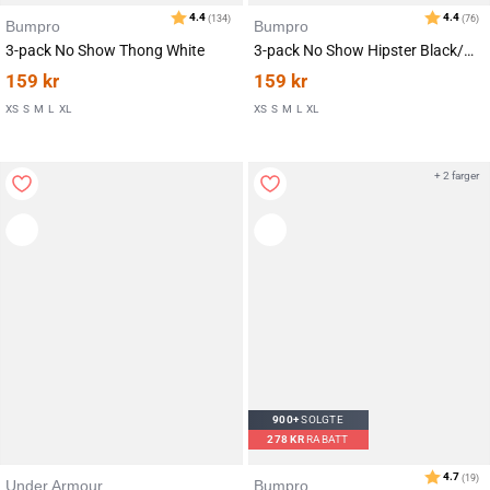
Bumpro
Bumpro
3-pack No Show Thong White
3-pack No Show Hipster Black/White/Sand
159
kr
159
kr
XS
S
M
L
XL
XS
S
M
L
XL
+ 2 farger
Karakter:
av 5 mulige
4.7
(19)
900+
SOLGTE
278
KR
RABATT
Under Armour
Bumpro