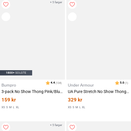
+ 5 farger
1800+
SOLGTE
Bumpro
Under Armour
3-pack No Show Thong Pink/Blue/White
UA Pure Stretch No Show Thong 3-pack Black
159
kr
329
kr
XS
S
M
L
XL
XS
S
M
L
XL
+ 5 farger