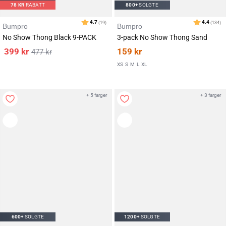
78
KR
RABATT
800+
SOLGTE
Bumpro
Bumpro
No Show Thong Black 9-PACK
3-pack No Show Thong Sand
399
kr
159
kr
477
kr
XS
S
M
L
XL
+ 5 farger
+ 3 farger
Karakter:
av 5 mulige
4.4
(134)
600+
SOLGTE
1200+
SOLGTE