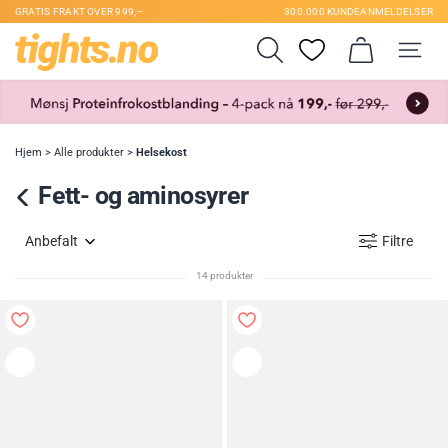
GRATIS FRAKT OVER 999,–
300.000 KUNDEANMELDELSER
Hjem
>
Alle produkter
>
Helsekost
Fett- og aminosyrer
Anbefalt
Filtre
14 produkter