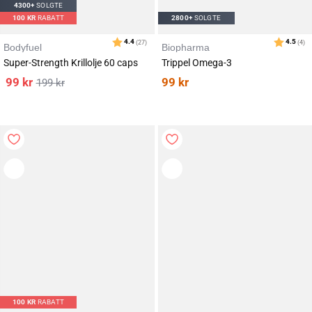
4300+
SOLGTE
100
KR
RABATT
2800+
SOLGTE
Bodyfuel
Biopharma
Karakter:
av 5 mulige
4.5
(4)
Super-Strength Krillolje 60 caps
Trippel Omega-3
99
kr
99
kr
199
kr
100
KR
RABATT