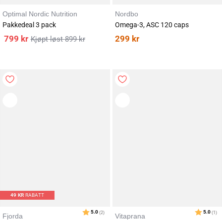
Optimal Nordic Nutrition
Nordbo
Pakkedeal 3 pack
Omega-3, ASC 120 caps
799
kr
299
kr
899
kr
Karakter:
av 5 mulige
4.4
(27)
49
KR
RABATT
Fjorda
Vitaprana