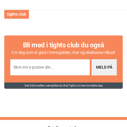
Karakter:
av 5 mulige
5.0
(2)
tights club
Bli med i tights club du også
For deg som er glad i treningsklær, mat og eksklusive tilbud!
MELD PÅ
Ved å bli medlem samtykker du til at Tights.no kan kontakte deg