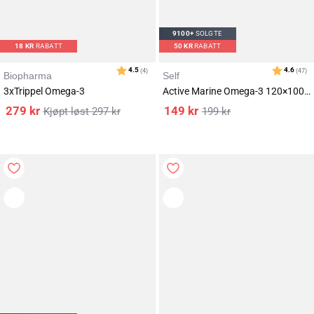
9100+
SOLGTE
18
KR
RABATT
50
KR
RABATT
Biopharma
Self
3xTrippel Omega-3
Active Marine Omega-3 120×1000 mg
279
kr
149
kr
297
kr
199
kr