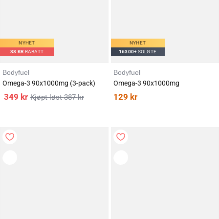
NYHET
NYHET
38
KR
RABATT
16300+
SOLGTE
Bodyfuel
Bodyfuel
Omega-3 90x1000mg (3-pack)
Omega-3 90x1000mg
349
kr
129
kr
387
kr