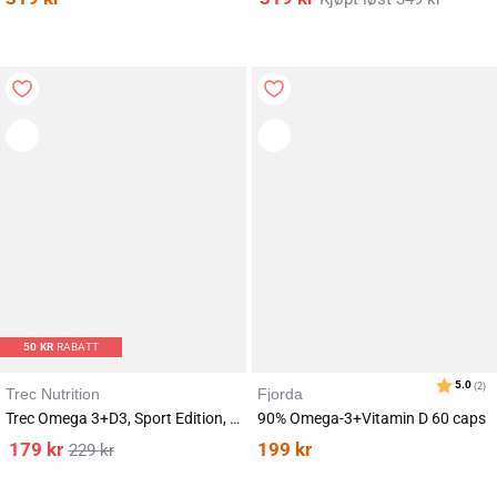
50
KR
RABATT
Trec Nutrition
Fjorda
Trec Omega 3+D3, Sport Edition, 120 caps
90% Omega-3+Vitamin D 60 caps
179
kr
199
kr
229
kr