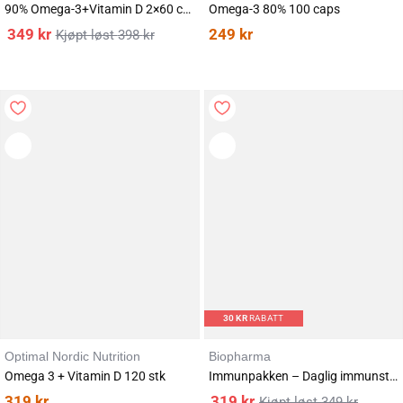
90% Omega-3+Vitamin D 2×60 caps
Omega-3 80% 100 caps
349
kr
249
kr
398
kr
30
KR
RABATT
Optimal Nordic Nutrition
Biopharma
Omega 3 + Vitamin D 120 stk
Immunpakken – Daglig immunstøtte (3-pack)
319
kr
319
kr
349
kr