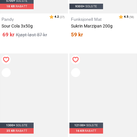
5700+
SOLGTE
18
KR
RABATT
9300+
SOLGTE
Pandy
Funksjonell Mat
Sour Cola 3x50g
Sukrin Marzipan 200g
69
kr
59
kr
87
kr
1300+
SOLGTE
12100+
SOLGTE
35
KR
RABATT
16
KR
RABATT
Karakter:
av 5 mulige
3.5
(332)