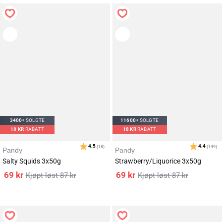
Karakter:
av 5 mulige
4.4
(163)
3400+
SOLGTE
11600+
SOLGTE
18
KR
RABATT
18
KR
RABATT
Pandy
Pandy
Salty Squids 3x50g
Strawberry/Liquorice 3x50g
69
kr
69
kr
87
kr
87
kr