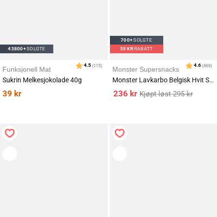
700+
SOLGTE
43800+
SOLGTE
59
KR
RABATT
Funksjonell Mat
Monster Supersnacks
Sukrin Melkesjokolade 40g
Monster Lavkarbo Belgisk Hvit Sjokolade 5x85g
Karakter:
av 5 mulige
4.2
(41)
39
kr
236
kr
295
kr