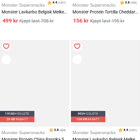
Monster Supersnacks
Monster Supersnacks
Monster Lavkarbo Belgisk Melkesjokolade 12x85g
Monster Protein Tortilla Cheddar Chips 5x50g
499
kr
156
kr
708
kr
195
kr
19100+
SOLGTE
900+
SOLGTE
39
KR
RABATT
106
KR
RABATT
Karakter:
av 5 mulige
4.4
(1001)
Monster Supersnacks
Monster Supersnacks
Monster Protein Chips Paprika 5x50g
Monster Lavkarbo Belgisk Melkesjokolade 5x85g