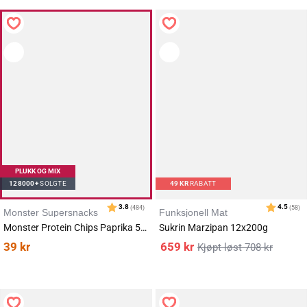
PLUKK OG MIX
128000+
SOLGTE
49
KR
RABATT
Monster Supersnacks
Funksjonell Mat
Monster Protein Chips Paprika 50g
Sukrin Marzipan 12x200g
39
kr
659
kr
708
kr
Karakter:
av 5 mulige
4.2
(27)