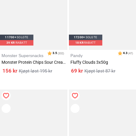
Karakter:
av 5 mulige
4.5
(18)
11700+
SOLGTE
17200+
SOLGTE
39
KR
RABATT
18
KR
RABATT
Monster Supersnacks
Pandy
Monster Protein Chips Sour Cream & Onion 5x50g
Fluffy Clouds 3x50g
156
kr
69
kr
195
kr
87
kr