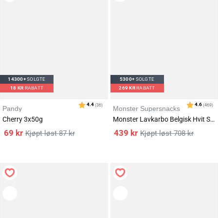
14300+
SOLGTE
5300+
SOLGTE
18
KR
RABATT
269
KR
RABATT
Pandy
Monster Supersnacks
Cherry 3x50g
Monster Lavkarbo Belgisk Hvit Sjokolade 12x85g
69
kr
439
kr
87
kr
708
kr