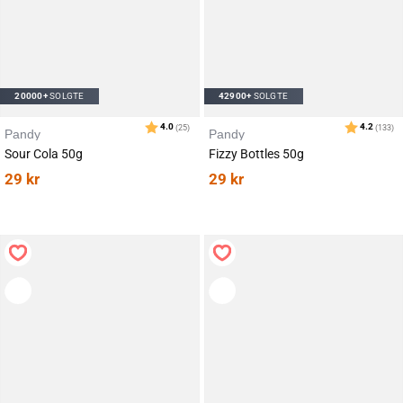
20000+
SOLGTE
42900+
SOLGTE
Pandy
Pandy
Sour Cola 50g
Fizzy Bottles 50g
29
kr
29
kr
Karakter:
av 5 mulige
4.1
(58)