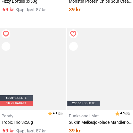
Fizzy Bottles 3x50g
Monster Protein Chips Sour Cream & Onion 50g
69
kr
39
kr
87
kr
Karakter:
av 5 mulige
4.5
(115)
6300+
SOLGTE
18
KR
RABATT
23500+
SOLGTE
Pandy
Funksjonell Mat
Tropic Trio 3x50g
Sukrin Melkesjokolade Mandler og Havsalt 40g
69
kr
39
kr
87
kr