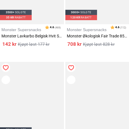
3500+
SOLGTE
3000+
SOLGTE
35
KR
RABATT
120
KR
RABATT
Monster Supersnacks
Monster Supersnacks
Monster Lavkarbo Belgisk Hvit Sjokolade 3x85g
Monster Økologisk Fair Trade 85% Mørk Sjokolade 12x85g
142
kr
708
kr
177
kr
828
kr
Karakter:
av 5 mulige
4.4
(36)