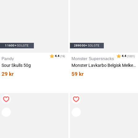
11600+
SOLGTE
289000+
SOLGTE
Pandy
Monster Supersnacks
Sour Skulls 50g
Monster Lavkarbo Belgisk Melkesjokolade 85g
Karakter:
av 5 mulige
4.2
(133)
29
kr
59
kr