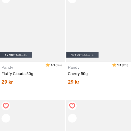
Karakter:
av 5 mulige
4.4
(163)
57700+
SOLGTE
49400+
SOLGTE
Pandy
Pandy
Fluffy Clouds 50g
Cherry 50g
29
kr
29
kr