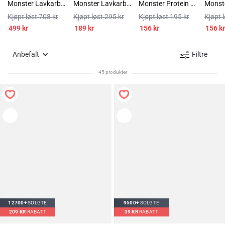
Monster Lavkarbo Belgisk Melkesjokolade 12x85g
Monster Lavkarbo Belgisk Melkesjokolade 5x85g
Monster Protein Chips Paprika 5x50g
708
kr
295
kr
195
kr
499
kr
189
kr
156
kr
156
kr
Anbefalt
Filtre
45 produkter
12700+
SOLGTE
9500+
SOLGTE
209
KR
RABATT
39
KR
RABATT