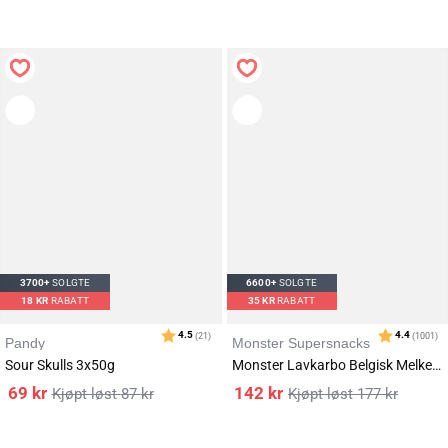
Karakter:
av 5 mulige
3.8
(484)
3700+
SOLGTE
6600+
SOLGTE
18
KR
RABATT
35
KR
RABATT
Pandy
Monster Supersnacks
Sour Skulls 3x50g
Monster Lavkarbo Belgisk Melkesjokolade 3x85g
69
kr
142
kr
87
kr
177
kr