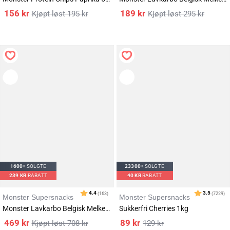
156
kr
189
kr
195
kr
295
kr
1600+
SOLGTE
23300+
SOLGTE
239
KR
RABATT
40
KR
RABATT
Monster Supersnacks
Monster Supersnacks
Monster Lavkarbo Belgisk Melkesjokolade m/Lakrisrot 12x85g
Sukkerfri Cherries 1kg
469
kr
89
kr
708
kr
129
kr