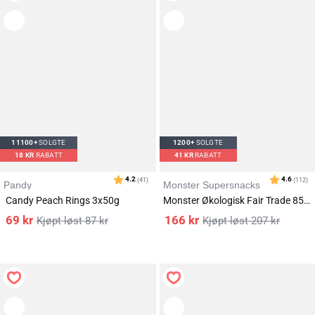
11100+
SOLGTE
1200+
SOLGTE
18
KR
RABATT
41
KR
RABATT
Pandy
Monster Supersnacks
Candy Peach Rings 3x50g
Monster Økologisk Fair Trade 85% Mørk Sjokolade 3x85g
69
kr
166
kr
87
kr
207
kr
Karakter:
av 5 mulige
4.5
(21)