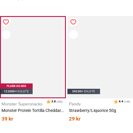
Karakter:
av 5 mulige
4.6
(469)
PLUKK OG MIX
122000+
SOLGTE
39200+
SOLGTE
Monster Supersnacks
Pandy
Monster Protein Tortilla Cheddar Chips 50g
Strawberry/Liquorice 50g
39
kr
29
kr