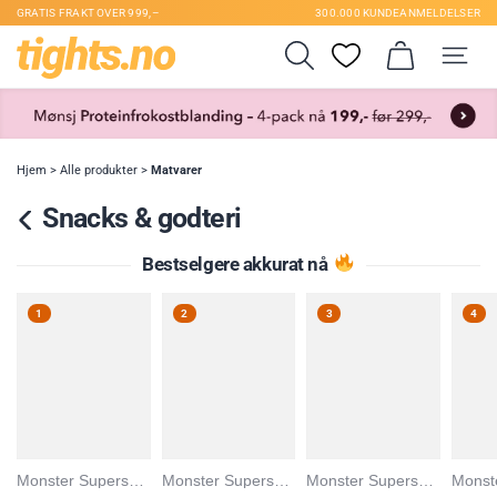
GRATIS FRAKT OVER 999,–
300.000 KUNDEANMELDELSER
Hjem
>
Alle produkter
>
Matvarer
Snacks & godteri
Bestselgere akkurat nå
1
2
3
4
Monster Supersnacks
Monster Supersnacks
Monster Supersnacks