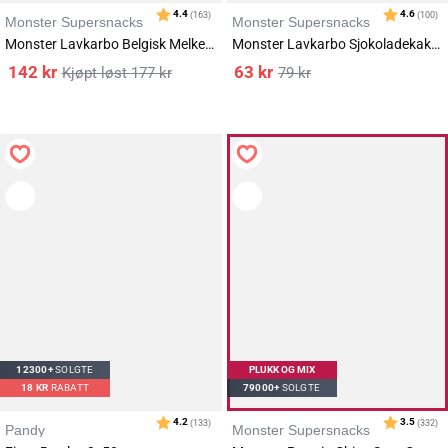
Monster Supersnacks
Monster Supersnacks
Monster Lavkarbo Belgisk Melkesjokolade m/Lakrisrot 3x85g
Monster Lavkarbo Sjokoladekakemiks 322 g
142
kr
63
kr
177
kr
79
kr
12300+
SOLGTE
PLUKK OG MIX
18
KR
RABATT
79000+
SOLGTE
Pandy
Monster Supersnacks