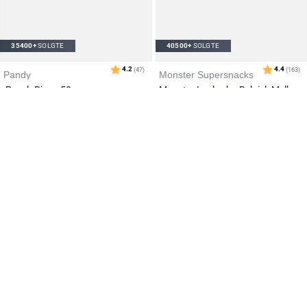
35400+
SOLGTE
40500+
SOLGTE
Pandy
Monster Supersnacks
Peach Rings 50g
Monster Lavkarbo Belgisk Melkesjokolade m/Lakrisrot 85g
29
kr
59
kr