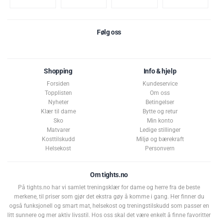
Følg oss
Shopping
Info & hjelp
Forsiden
Kundeservice
Topplisten
Om oss
Nyheter
Betingelser
Klær til dame
Bytte og retur
Sko
Min konto
Matvarer
Ledige stillinger
Kosttilskudd
Miljø og bærekraft
Helsekost
Personvern
Om tights.no
På tights.no har vi samlet treningsklær for dame og herre fra de beste
merkene, til priser som gjør det ekstra gøy å komme i gang. Her finner du
også funksjonell og smart mat, helsekost og treningstilskudd som passer en
litt sunnere og mer aktiv livsstil. Hos oss skal det være enkelt å finne favoritter