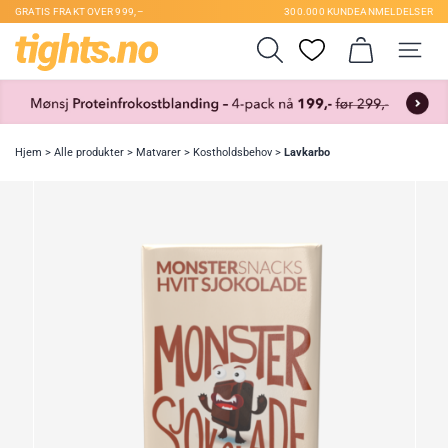
GRATIS FRAKT OVER 999,–
300.000 KUNDEANMELDELSER
Hjem
>
Alle produkter
>
Matvarer
>
Kostholdsbehov
>
Lavkarbo