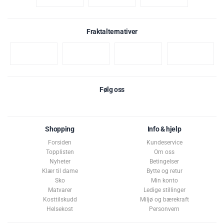
Fraktalternativer
Følg oss
Shopping
Info & hjelp
Forsiden
Kundeservice
Topplisten
Om oss
Nyheter
Betingelser
Klær til dame
Bytte og retur
Sko
Min konto
Matvarer
Ledige stillinger
Kosttilskudd
Miljø og bærekraft
Karakter:
av 5 mulige
4.7
(43)
Helsekost
Personvern