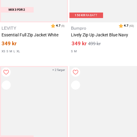
MIX 3 FOR 2
150
KR
RABATT
LEVITY
Bumpro
Karakter:
av 5 mulige
4.6
(14)
Essential Full Zip Jacket White
Lively Zip Up Jacket Blue Navy
349
kr
349
kr
499
kr
XS
S
M
L
XL
S
M
+ 2 farger