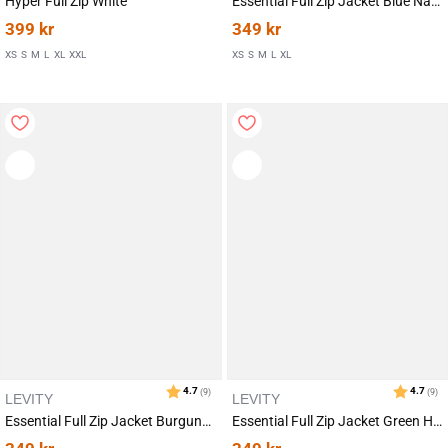
Hyper Full Zip White
Essential Full Zip Jacket Blue Navy
399
kr
349
kr
XS
S
M
L
XL
XXL
XS
S
M
L
XL
Karakter:
av 5 mulige
4.7
(9)
LEVITY
LEVITY
Essential Full Zip Jacket Burgundy
Essential Full Zip Jacket Green Hydro