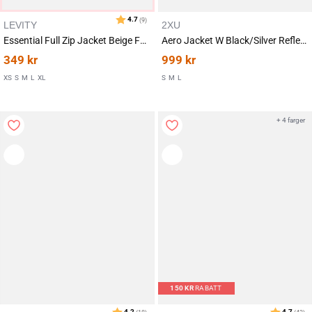
LEVITY
2XU
Essential Full Zip Jacket Beige Fossil
Aero Jacket W Black/Silver Reflective
349
kr
999
kr
XS
S
M
L
XL
S
M
L
+ 4 farger
Karakter:
av 5 mulige
4.6
(14)
150
KR
RABATT