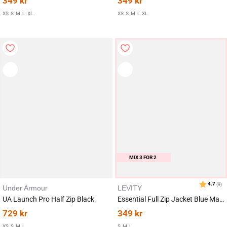
349
kr
349
kr
XS
S
M
L
XL
XS
S
M
L
XL
Karakter:
av 5 mulige
4.2
(18)
MIX 3 FOR 2
Under Armour
LEVITY
UA Launch Pro Half Zip Black
Essential Full Zip Jacket Blue Mazarine
729
kr
349
kr
XS
S
M
L
S
M
L