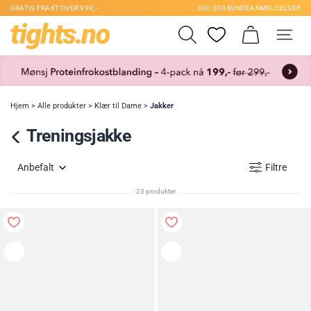
GRATIS FRAKT OVER 999,–
300.000 KUNDEANMELDELSER
Hjem
>
Alle produkter
>
Klær til Dame
>
Jakker
Treningsjakke
Anbefalt
Filtre
23 produkter