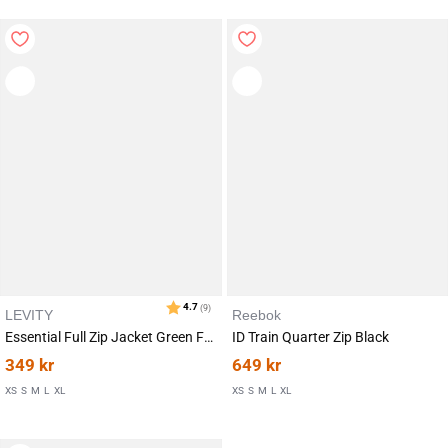
LEVITY
Reebok
Essential Full Zip Jacket Green Forest
ID Train Quarter Zip Black
349
kr
649
kr
XS
S
M
L
XL
XS
S
M
L
XL