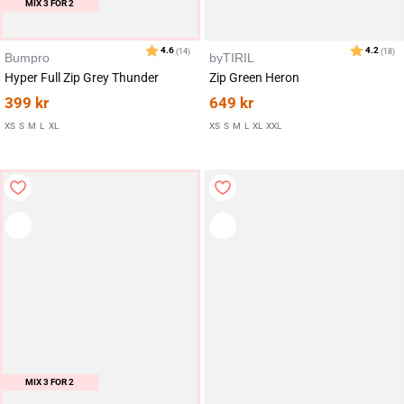
MIX 3 FOR 2
Bumpro
byTIRIL
Hyper Full Zip Grey Thunder
Zip Green Heron
399
kr
649
kr
XS
S
M
L
XL
XS
S
M
L
XL
XXL
Karakter:
av 5 mulige
4.7
(9)
MIX 3 FOR 2