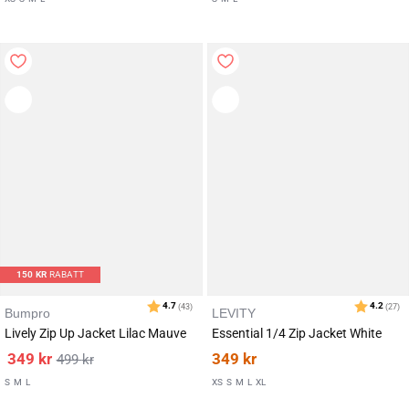
150
KR
RABATT
Bumpro
LEVITY
Lively Zip Up Jacket Lilac Mauve
Essential 1/4 Zip Jacket White
349
kr
349
kr
499
kr
Karakter:
av 5 mulige
4.6
(14)
S
M
L
XS
S
M
L
XL