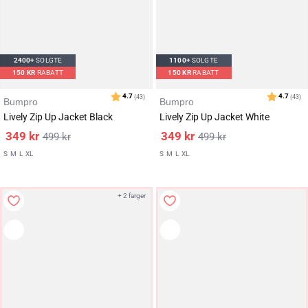
2400+
SOLGTE
1100+
SOLGTE
150
KR
RABATT
150
KR
RABATT
Bumpro
Bumpro
Lively Zip Up Jacket Black
Lively Zip Up Jacket White
349
kr
349
kr
499
kr
499
kr
S
M
L
XL
S
M
L
XL
+ 2 farger
Karakter:
av 5 mulige
4.7
(43)