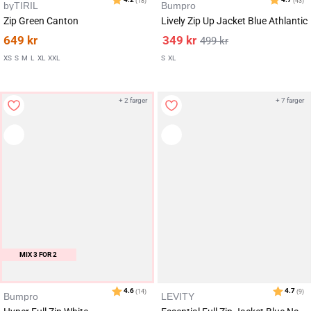
byTIRIL
Bumpro
Zip Green Canton
Lively Zip Up Jacket Blue Athlantic
649
kr
349
kr
499
kr
XS
S
M
L
XL
XXL
S
XL
+ 2 farger
+ 7 farger
MIX 3 FOR 2
Bumpro
LEVITY