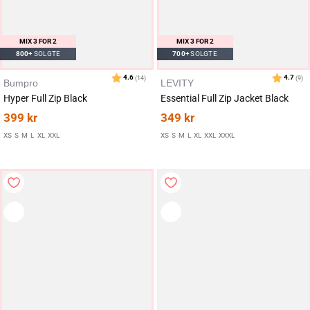
MIX 3 FOR 2
MIX 3 FOR 2
800+
SOLGTE
700+
SOLGTE
Bumpro
LEVITY
Hyper Full Zip Black
Essential Full Zip Jacket Black
399
kr
349
kr
XS
S
M
L
XL
XXL
XS
S
M
L
XL
XXL
XXXL