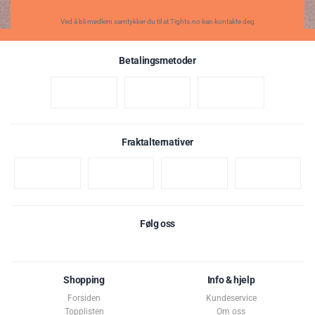
Ved å bli medlem samtykker du til at Tights.no kan kontakte deg
Betalingsmetoder
Fraktalternativer
Følg oss
Shopping
Info & hjelp
Forsiden
Kundeservice
Topplisten
Om oss