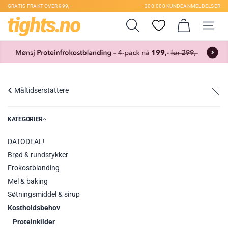
GRATIS FRAKT OVER 999,–
300.000 KUNDEANMELDELSER
Måltidserstattere
KATEGORIER
DATODEAL!
Brød & rundstykker
Frokostblanding
Mel & baking
Søtningsmiddel & sirup
Kostholdsbehov
Proteinkilder