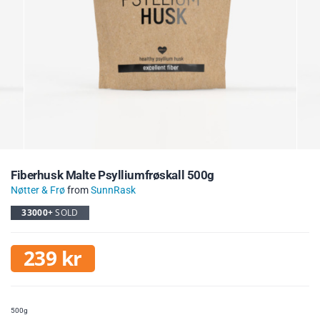
Fiberhusk Malte Psylliumfrøskall 500g
Nøtter & Frø
from
SunnRask
33000+
SOLD
239
kr
500g