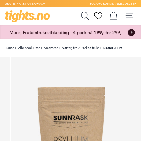
GRATIS FRAKT OVER 999,–
300.000 KUNDEANMELDELSER
Home
>
Alle produkter
>
Matvarer
>
Nøtter, frø & tørket frukt
>
Nøtter & Frø