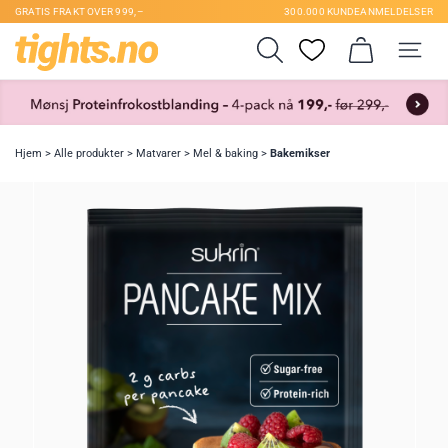
GRATIS FRAKT OVER 999,–
300.000 KUNDEANMELDELSER
Hjem
>
Alle produkter
>
Matvarer
>
Mel & baking
>
Bakemikser