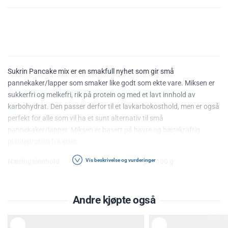
Sukrin Pancake mix er en smakfull nyhet som gir små
pannekaker/lapper som smaker like godt som ekte vare. Miksen er
sukkerfri og melkefri, rik på protein og med et lavt innhold av
karbohydrat. Den passer derfor til et lavkarbokosthold, men er også
perfekt for alle som vil ha et sunt alternativ til små
pannekaker/lapper. Miksen er basert på havre og bærekraftig
planteprotein fra erter.
Næringsinnhold
Vis beskrivelse og vurderinger
per 100 g
Energi
167 kcal
Fett
10 g
Andre kjøpte også
- hvorav mettet
1,6 g
Karbohydrater
14 g
L
L
E
E