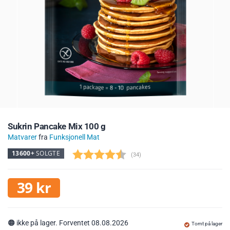
Sukrin Pancake Mix 100 g
Matvarer
fra
Funksjonell Mat
13600+
SOLGTE
(
stemmer:
34
)
39
kr
🟠
ikke på lager. Forventet 08.08.2026
Tomt på lager