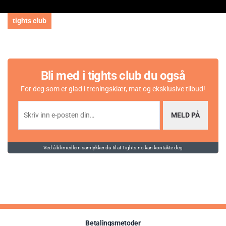
Elektrolytter i gummy-format
tights club
Med magnesium, kalium og kalsium
Vegansk
Uten kunstige fargestoffer
Bli med i tights club du også
Uten kunstige smaksstoffer
For deg som er glad i treningsklær, mat og eksklusive tilbud!
Enkel dosering – 2 gummies daglig
MELD PÅ
Dosering
Anbefalt daglig dose: 2 gummies.
Ved å bli medlem samtykker du til at Tights.no kan kontakte deg
Viktig informasjon
Kosttilskudd bør ikke erstatte et variert og balansert kosthold.
Oppbevares utilgjengelig for barn.
Anbefales ikke for barn uten samråd med lege.
Betalingsmetoder