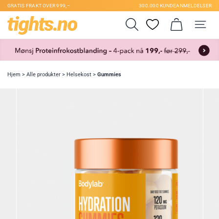
GRATIS FRAKT OVER 999,–
300.000 KUNDEANMELDELSER
Hjem
>
Alle produkter
>
Helsekost
>
Gummies