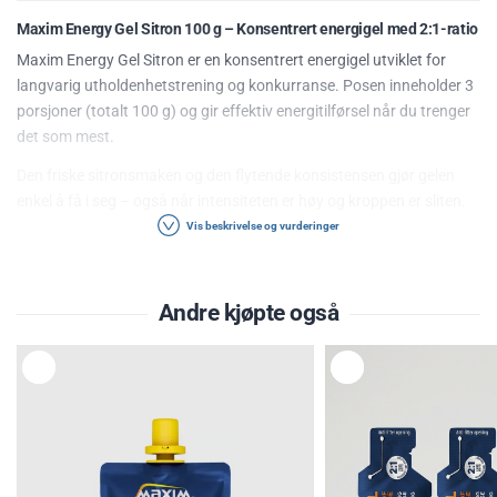
Maxim Energy Gel Sitron 100 g – Konsentrert energigel med 2:1-ratio
Maxim Energy Gel Sitron er en konsentrert energigel utviklet for
langvarig utholdenhetstrening og konkurranse. Posen inneholder 3
porsjoner (totalt 100 g) og gir effektiv energitilførsel når du trenger
det som mest.
Den friske sitronsmaken og den flytende konsistensen gjør gelen
enkel å få i seg – også når intensiteten er høy og kroppen er sliten.
Vis beskrivelse og vurderinger
2:1 maltodekstrin og fruktose for optimalt opptak
Energigelen inneholder en 2:1-ratio av maltodekstrin og fruktose.
Andre kjøpte også
Ved å kombinere disse karbohydratkildene utnyttes to ulike
opptaksmekanismer i tarmen:
L
L
E
E
Opptil 60 g glukose per time
G
G
G
G
T
T
Opptil 30 g fruktose per time
I
I
L
L
Totalt opptil 90 g karbohydrater per time