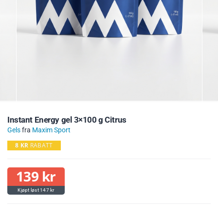
Instant Energy gel 3×100 g Citrus
Gels
fra
Maxim Sport
8
KR
RABATT
139
kr
147
kr