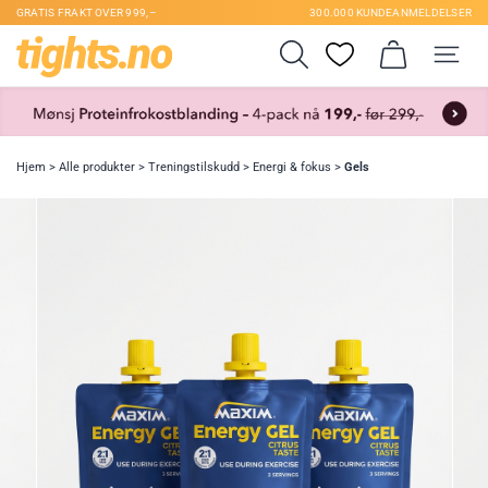
GRATIS FRAKT OVER 999,–
300.000 KUNDEANMELDELSER
Hjem
>
Alle produkter
>
Treningstilskudd
>
Energi & fokus
>
Gels