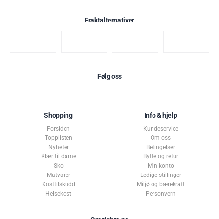
Viktig informasjon
Fraktalternativer
Skal inntas sammen med væske.
Dette pakketilbudet selges som
ett
produkt. Ønsker du å returnere
må du returnere hele pakketilbudet. Les mer
her
under Pakketilbud.
Best før: 30. januar 2028
Følg oss
Shopping
Info & hjelp
Forsiden
Kundeservice
Topplisten
Om oss
Nyheter
Betingelser
Klær til dame
Bytte og retur
Sko
Min konto
Matvarer
Ledige stillinger
Kosttilskudd
Miljø og bærekraft
Helsekost
Personvern