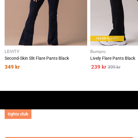
160
KR
RABATT
LEVITY
Bumpro
Second-Skin Slit Flare Pants Black
Lively Flare Pants Black
349
kr
239
kr
399
kr
tights club