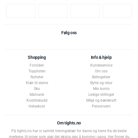
Følg oss
Shopping
Info & hjelp
Forsiden
Kundeservice
Topplisten
Om oss
Nyheter
Betingelser
Klær til dame
Bytte og retur
Sko
Min konto
Matvarer
Ledige stillinger
Kosttilskudd
Miljø og bærekraft
Helsekost
Personvern
Om tights.no
På tights.no har vi samlet treningsklær for dame og herre fra de beste
merkene, til priser som gjør det ekstra gøy å komme i gang. Her finner du