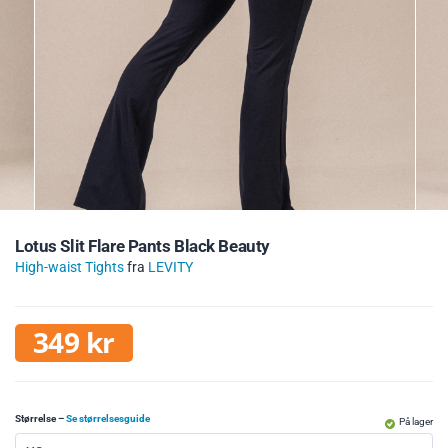
Lotus Slit Flare Pants Black Beauty
High-waist Tights
fra
LEVITY
349
kr
Størrelse
–
Se størrelsesguide
På lager