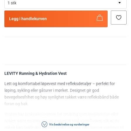
1 stk
Legg i handlekurven
LEVITY Running & Hydration Vest
Lett og komfortabel løpevest med refleksdetaljer – perfekt for
løping, sykling eller gåturer i mørket. Designet gir god
bevegelsesfrihet og høy synlighet takket være refleksbånd både
foran og bak.
Vesten har praktiske lommer for småting som mobiltelefon eller
nøkler, samt en lomme som passer til små vannflasker, slik at du
Vis beskrivelse og vurderinger
enkelt kan holde deg hydrert under trening. Den passer vanligvis til