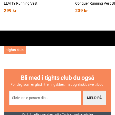
LEVITY Running Vest
299
kr
239
kr
tights club
Bli med i tights club du også
For deg som er glad i treningsklær, mat og eksklusive tilbud!
MELD PÅ
Ved å bli medlem samtykker du til at Tights.no kan kontakte deg