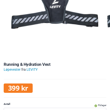
Running & Hydration Vest
Løpevester
fra
LEVITY
399
kr
Antall
På lager