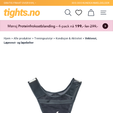
GRATIS FRAKT OVER 999,–
300.000 KUNDEANMELDELSER
Hjem
>
Alle produkter
>
Treningsutstyr
>
Kondisjon & Aktivitet
>
Vektvest,
Løpevest- og løpebelter