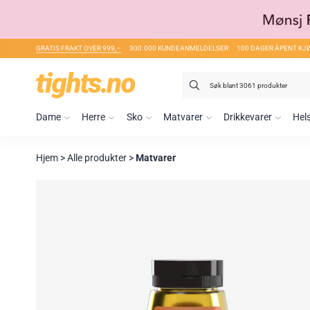
GRATIS FRAKT OVER 999,–
300.000 KUNDEANMELDELSER
100 DAGER ÅPENT KJ
Søk
etter:
Dame
Herre
Sko
Matvarer
Drikkevarer
Hel
Hjem
>
Alle produkter
>
Matvarer