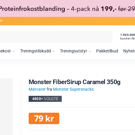
ØP
1.000.00
kunder i N
sekost
Treningstilskudd
Treningsutstyr
Pakketilbud
Nyhet
Monster FiberSirup Caramel 350g
Matvarer
fra
Monster Supersnacks
4800+
SOLGTE
79
kr