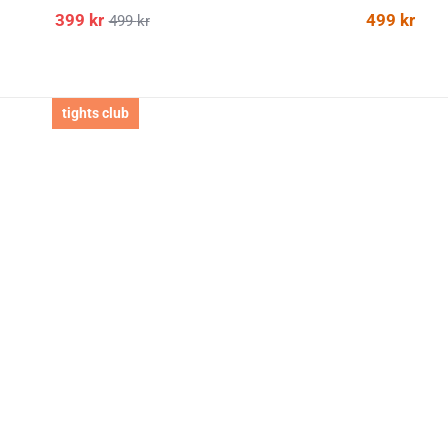
399
kr
499
kr
499
kr
tights club