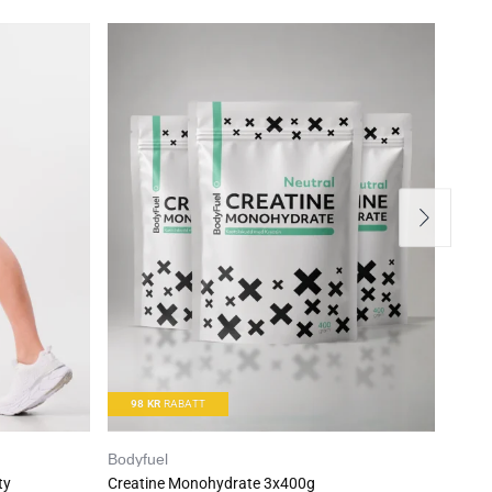
isomalt), fiber,
98
KR
RABATT
Bodyfuel
Sunn
ty
Creatine Monohydrate 3x400g
Matpr