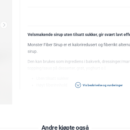
Velsmakende sirup uten tilsatt sukker, gir svært lavt ef
Monster Fiber Sirup er et kaloriredusert og fiberrikt altern
sirup.
Den kan brukes som ingrediens i bakverk, dressinger/ma
topping/saus på desserter, grøt, yoghurt o.l.
Uten tilsatt sukker
Høyt fiberinnhold
Vis beskrivelse og vurderinger
Blodsukkervennlig
Næringsinnhold
Per 1
Energi (kcal)
102
Fett (g)
0
Andre kjøpte også