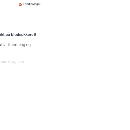
Tomt på lager
fekt på blodsukkeret!
ativ til honning og
rinader og som
00 gram