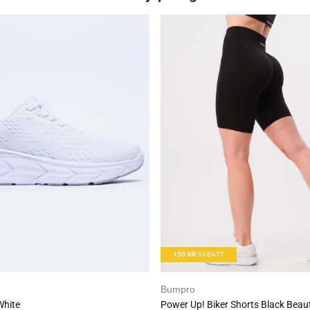
mettet (g)
0
Karbohydrater (g)
23
sukkerarter (g)
2.5
Polyoler
14.4
Fiber (g)
10.2
Proteiner (g)
0
Salt (g)
0.01
Ingredienser
: fiber (polydextrose), vann, søtninigsmiddel (
naturlig aroma, søtningsmiddel (sukralose)
Best før: 2. mars 2023
150
KR
RABATT
Bumpro
White
Power Up! Biker Shorts Black Beau