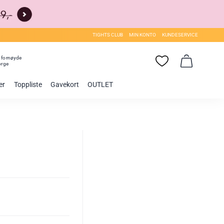
TIGHTS CLUB
MIN KONTO
KUNDESERVICE
0
fornøyde
orge
er
Toppliste
Gavekort
OUTLET