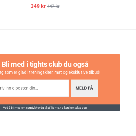
349
kr
199
447
kr
Bli med i tights club du også
eg som er glad i treningsklær, mat og eksklusive tilbud!
MELD PÅ
Ved å bli medlem samtykker du til at Tights.no kan kontakte deg