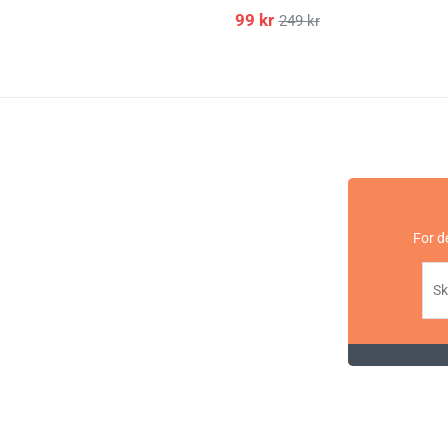
99
kr
249
kr
For d