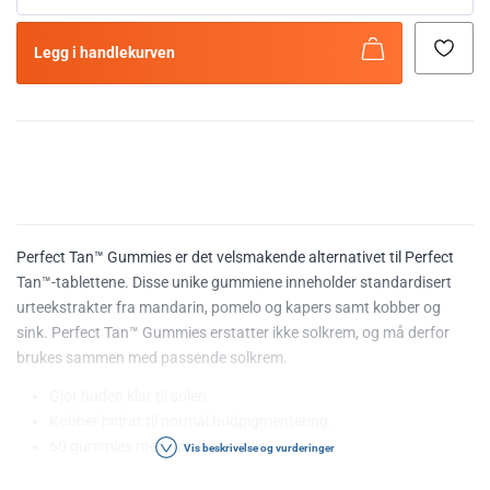
Legg i handlekurven
Perfect Tan™ Gummies er det velsmakende alternativet til Perfect
Tan™-tablettene. Disse unike gummiene inneholder standardisert
urteekstrakter fra mandarin, pomelo og kapers samt kobber og
sink. Perfect Tan™ Gummies erstatter ikke solkrem, og må derfor
brukes sammen med passende solkrem.
Gjør huden klar til solen.
Kobber bidrar til normal hudpigmentering.
60 gummies med appelsinsmak.
Vis beskrivelse og vurderinger