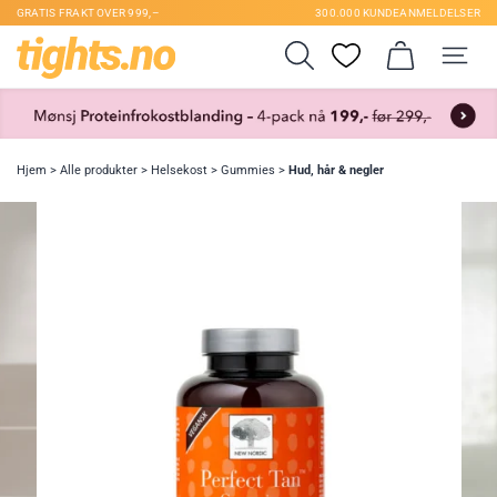
GRATIS FRAKT OVER 999,–
300.000 KUNDEANMELDELSER
Hjem
>
Alle produkter
>
Helsekost
>
Gummies
>
Hud, hår & negler