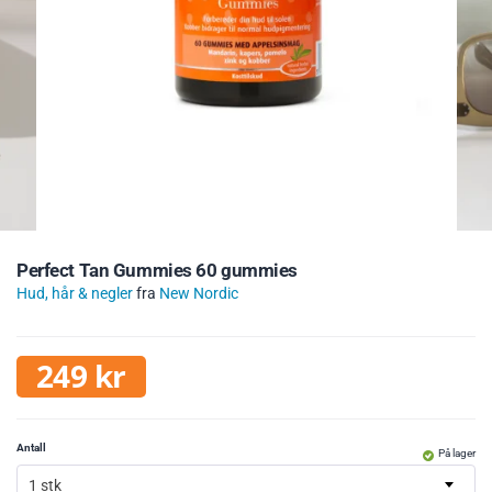
Perfect Tan Gummies 60 gummies
Hud, hår & negler
fra
New Nordic
249
kr
Antall
På lager
1 stk