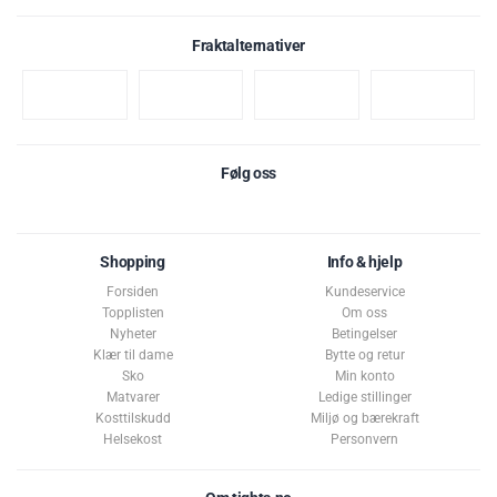
- sukkerarter
48 g
Fraktalternativer
Protein
9,6 g
Salt
0,17 g
Ingredienser :
Kokossukker, matcha grønn tepulver (30%),
Følg oss
naturlige aromaer.
Høyt koffeininnhold. Bør ikke inntas av barn eller gravide eller
Shopping
Info & hjelp
ammende kvinner.
Forsiden
Kundeservice
Dette pakketilbudet selges som
ett
produkt. Ønsker du å returnere
Topplisten
Om oss
må du returnere hele pakketilbudet. Les mer
her
under Pakketilbud.
Nyheter
Betingelser
Klær til dame
Bytte og retur
Best før: 30. november 2027
Sko
Min konto
Matvarer
Ledige stillinger
Kosttilskudd
Miljø og bærekraft
Helsekost
Personvern