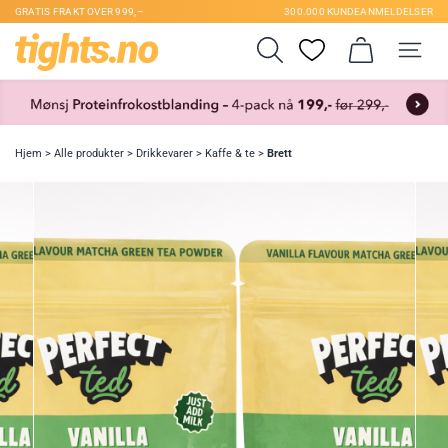
GRATIS FRAKT OVER 999,–
300.000 KUNDEANMELDELSER
Hjem
>
Alle produkter
>
Drikkevarer
>
Kaffe & te
>
Brett