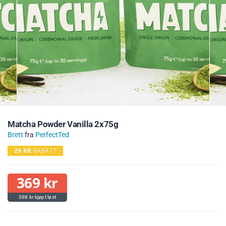
Matcha Powder Vanilla 2x75g
Brett
fra
PerfectTed
29
KR
RABATT
369
kr
398
kr