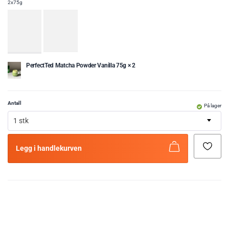
2x75g
PerfectTed Matcha Powder Vanilla 75g × 2
Antall
På lager
1 stk
Legg i handlekurven