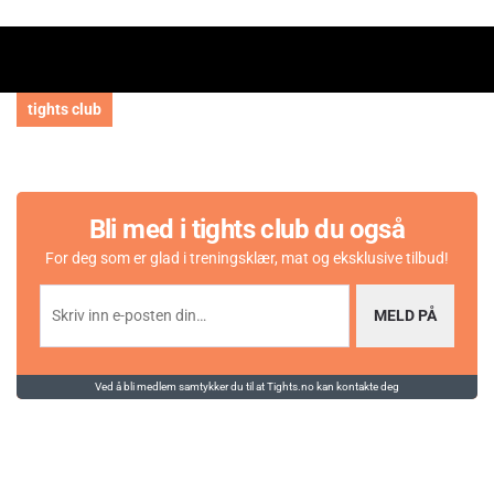
tights club
Bli med i tights club du også
For deg som er glad i treningsklær, mat og eksklusive tilbud!
MELD PÅ
Ved å bli medlem samtykker du til at Tights.no kan kontakte deg