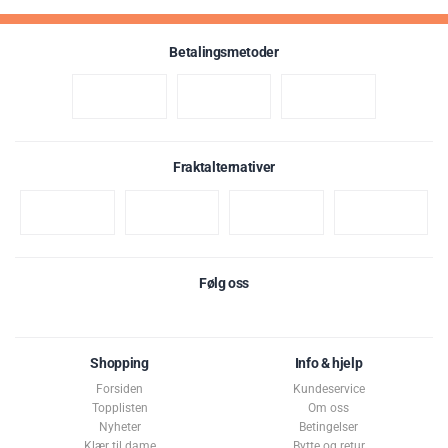
Betalingsmetoder
Fraktalternativer
Følg oss
Shopping
Info & hjelp
Forsiden
Kundeservice
Topplisten
Om oss
Nyheter
Betingelser
Klær til dame
Bytte og retur