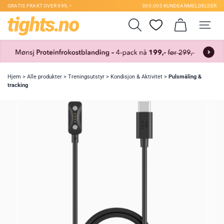
GRATIS FRAKT OVER 999,–
300.000 KUNDEANMELDELSER
Hjem
>
Alle produkter
>
Treningsutstyr
>
Kondisjon & Aktivitet
>
Pulsmåling &
tracking