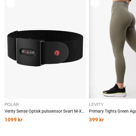
L
L
E
E
G
G
G
G
T
T
I
I
L
L
POLAR
LEVITY
Verity Sense Optisk pulssensor Svart M-XXL
Primary Tights Green Ag
1099
kr
399
kr