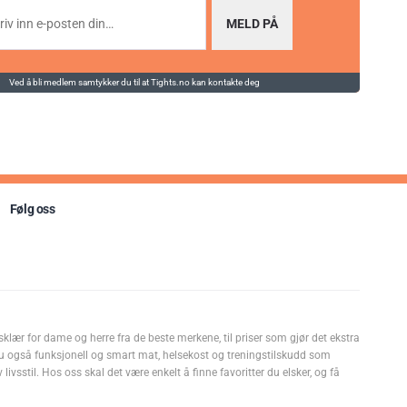
MELD PÅ
Ved å bli medlem samtykker du til at Tights.no kan kontakte deg
Følg oss
sklær for dame og herre fra de beste merkene, til priser som gjør det ekstra
u også funksjonell og smart mat, helsekost og treningstilskudd som
livsstil. Hos oss skal det være enkelt å finne favoritter du elsker, og få