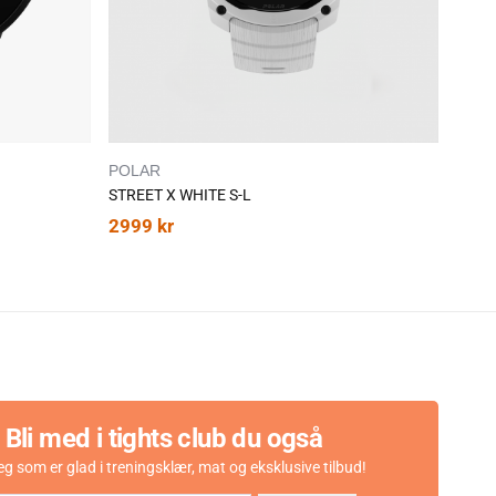
POLAR
POL
STREET X WHITE S-L
Ignit
2999
kr
329
Bli med i tights club du også
eg som er glad i treningsklær, mat og eksklusive tilbud!