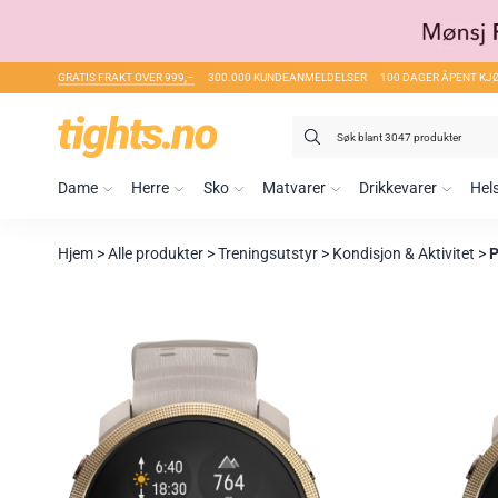
GRATIS FRAKT OVER 999,–
300.000 KUNDEANMELDELSER
100 DAGER ÅPENT KJ
Søk
etter:
Dame
Herre
Sko
Matvarer
Drikkevarer
Hel
Hjem
>
Alle produkter
>
Treningsutstyr
>
Kondisjon & Aktivitet
>
P