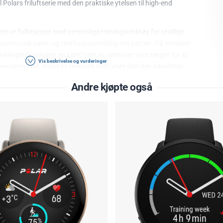
 Polars friluftserie med den praktiske ytelsen til high-end
 er fullstappet med personlige treningsverktøy for utallige
v, automatisk søvn- og restitusjonsmåling om natten. På innsiden
iomålingsteknologier en plattform av sensorer som sørger for at
Vis beskrivelse og vurderinger
nøye overvåket, mens to-frekvent GPS viser deg den nøyaktige
iske kart i farger med ruteveiledning i sanntid og avanserte
Andre kjøpte også
batterikapasitet på én enkel oppladning og en lyssterk AMOLED-
ar Vantage M3 en spesialisert allroundklokke som gir deg det
illa Glass 3.0.
i rustfritt stål.
LED berøringsskjerm og lommelyktfunksjon.
g widgetene du vil ha klar for rask tilgang til alle visningene og
enger.
t - Perfekt for aktive kvinner. 12 mm tynn, 44 mm diameter, 53 g