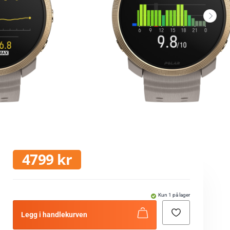
4799
kr
Kun 1 på lager
Legg i handlekurven