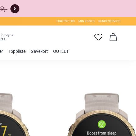
TIGHTS CLUB
MIN KONTO
KUNDESERVICE
0
fornøyde
orge
er
Toppliste
Gavekort
OUTLET