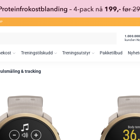
ØP
1.000.00
kunder i N
sekost
Treningstilskudd
Treningsutstyr
Pakketilbud
Nyhet
ulsmåling & tracking