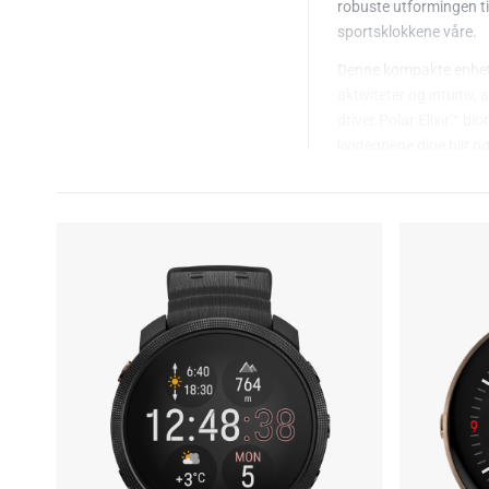
robuste utformingen til
sportsklokkene våre.
Denne kompakte enheten
aktiviteter og intuiti
driver Polar Elixir™ b
livstegnene dine blir 
posisjonen på topograf
utetreningsmarkører.
Med opptil sju dagers 
berøringsskjerm er Pol
beste fra to verdener.
Ripebestandig Gor
Ramme og knapper 
1,28 tommer AMO
Velg dashbordene o
funksjonene du tr
Liten, tynn og let
vekt.