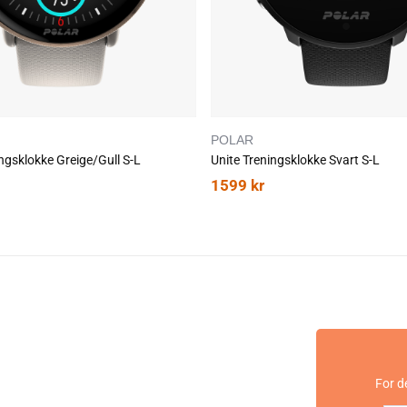
oner
nsing-teknologier
eknologi måler mer fysiologiske og mekaniske data fra
e før – analyserer et spekter av biologiske markører i
for å gi den beste, klareste innsikten og personlig veiledning i
POLAR
ingsklokke Greige/Gull S-L
Unite Treningsklokke Svart S-L
vens (OHR) Gen 4: Den nye sensoren har blitt redesignet for
1599
kr
sere interferens forårsaket av bevegelse og lyslekkasje og forbedre
en for å gi nøyaktige avlesninger døgnet rundt.
asser fingeren på opplåsingsknappen for å få et EKG i løpet av
helst og hvor som helst, og få tilgang til ytterligere data om din
else og restitusjon. EKG-funksjonen betyr at du nå kan ta en
ten en brystbeltemonitor. Wrist-ECG lar deg registrere hjerteslag
r for å hjelpe deg med å finne balansen mellom trening og
en måler mengden oksygen du har sirkulert i blodet ditt – en
For d
or din generelle velvære. SpO2-avlesninger anslår også din