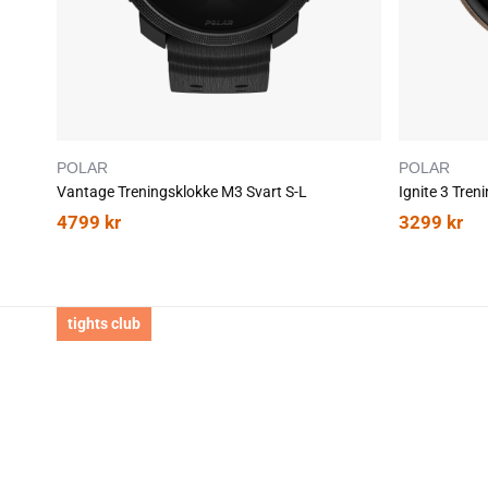
Tekniske spesifikasj
POLAR ELIXIR™ Biose
Elixir™ sensorfusjonst
menneskekroppen enn no
fenomenale hastigheter 
POLAR
POLAR
sport og i livet.
Vantage Treningsklokke M3 Svart S-L
Ignite 3 Tren
Optisk hjertefrek
4799
kr
3299
kr
ytterligere å redu
strømeffektivitet
Håndledds-EKG: Pl
sekunder, når som 
tights club
kardiovaskulære h
ortostatisk test u
og pulsvariasjone
restitusjon.
SpO2: SpO2-sensor
nøkkelindikator f