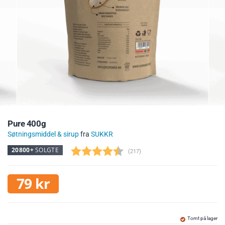
Pure 400g
Søtningsmiddel & sirup
fra
SUKKR
20800+
SOLGTE
(
stemmer:
217
)
79
kr
Tomt på lager