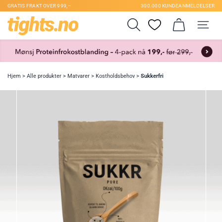
GRATIS FRAKT OVER 999,–
300.000 KUNDEANMELDELSER
Hjem
>
Alle produkter
>
Matvarer
>
Kostholdsbehov
>
Sukkerfri