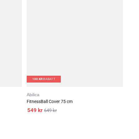
100
KR
RABATT
Abilica
FitnessBall Cover 75 cm
549
kr
649
kr