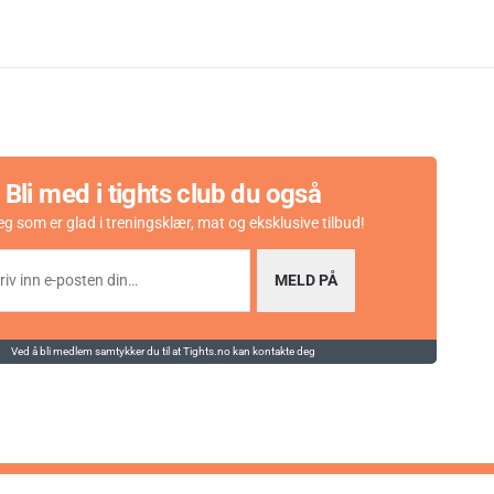
Bli med i tights club du også
eg som er glad i treningsklær, mat og eksklusive tilbud!
MELD PÅ
Ved å bli medlem samtykker du til at Tights.no kan kontakte deg