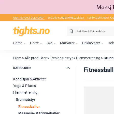
GRATIS FRAKT OVER 999,–
300.000 KUNDEANMELDELSER
100 DAGER ÅPENT KJ
Søk
etter:
Dame
Herre
Sko
Matvarer
Drikkevarer
Hel
Hjem
>
Alle produkter
>
Treningsutstyr
>
Hjemmetrening
>
Grunn
KATEGORIER
Fitnessball
Kondisjon & Aktivitet
Yoga & Pilates
Hjemmetrening
Grunnutstyr
Fitnessballer
Massasje- & triggerballer