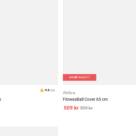
90
KR
RABATT
Abilica
k
FitnessBall Cover 65 cm
509
kr
599
kr