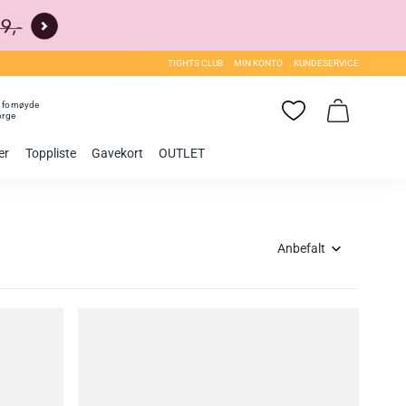
TIGHTS CLUB
MIN KONTO
KUNDESERVICE
0
fornøyde
orge
er
Toppliste
Gavekort
OUTLET
Anbefalt