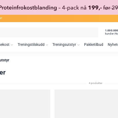
ØP
1.000.00
kunder i N
sekost
Treningstilskudd
Treningsutstyr
Pakketilbud
Nyhet
utstyr
er
4 produkter