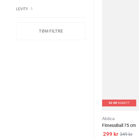
LEVITY
1
TØM FILTRE
50
KR
RABATT
Abilica
FitnessBall 75 cm
299
kr
349
kr