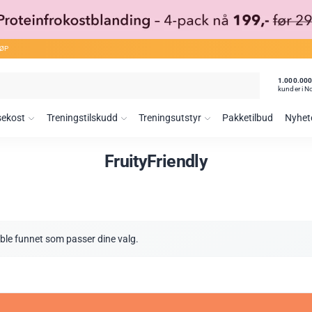
JØP
1.000.00
kunder i N
sekost
Treningstilskudd
Treningsutstyr
Pakketilbud
Nyhet
FruityFriendly
ble funnet som passer dine valg.