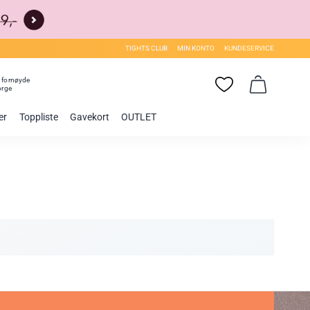
TIGHTS CLUB
MIN KONTO
KUNDESERVICE
0
fornøyde
orge
er
Toppliste
Gavekort
OUTLET