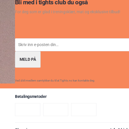
Bli med i tights club du også
For deg som er glad i treningsklær, mat og eksklusive tilbud!
MELD PÅ
Ved å bli medlem samtykker du til at Tights.no kan kontakte deg
Betalingsmetoder