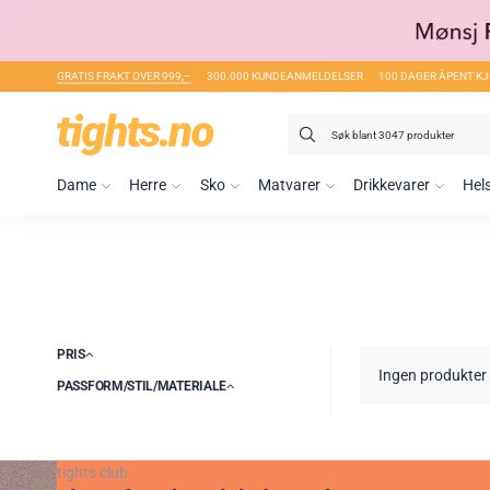
GRATIS FRAKT OVER 999,–
300.000 KUNDEANMELDELSER
100 DAGER ÅPENT K
Søk
etter:
Dame
Herre
Sko
Matvarer
Drikkevarer
Hel
PRIS
Ingen produkter 
PASSFORM/STIL/MATERIALE
tights club