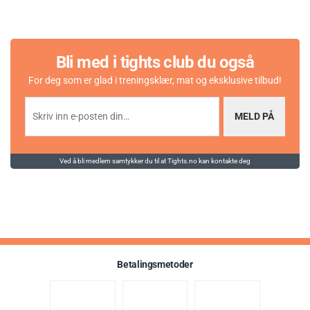
Bli med i tights club du også
For deg som er glad i treningsklær, mat og eksklusive tilbud!
MELD PÅ
Ved å bli medlem samtykker du til at Tights.no kan kontakte deg
Karakter:
av 5 mulige
4.4
(25)
Betalingsmetoder