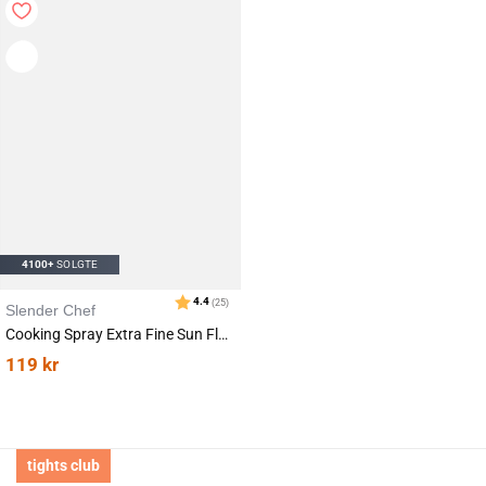
Karakter:
av 5 mulige
4.5
(49)
4100+
SOLGTE
Slender Chef
Cooking Spray Extra Fine Sun Flower 200ml
119
kr
tights club