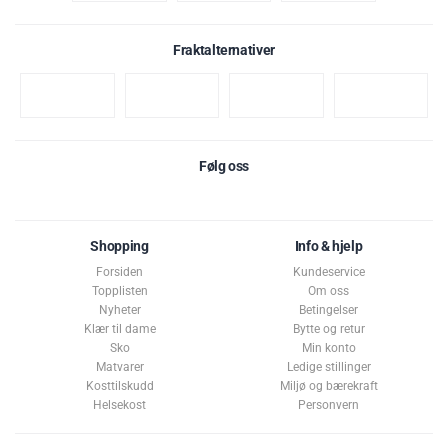
Fraktalternativer
Følg oss
Shopping
Info & hjelp
Forsiden
Kundeservice
Topplisten
Om oss
Nyheter
Betingelser
Klær til dame
Bytte og retur
Sko
Min konto
Matvarer
Ledige stillinger
Kosttilskudd
Miljø og bærekraft
Helsekost
Personvern