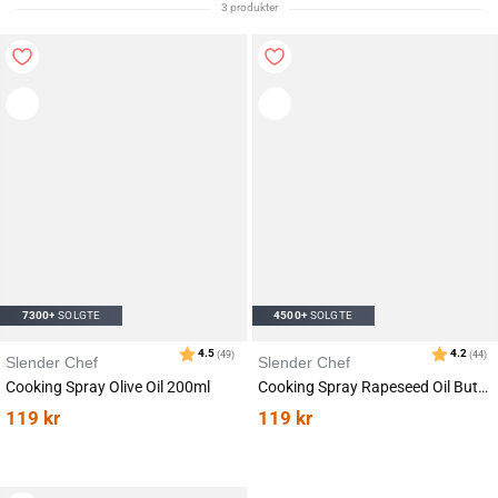
3 produkter
7300+
SOLGTE
4500+
SOLGTE
Slender Chef
Slender Chef
Cooking Spray Olive Oil 200ml
Cooking Spray Rapeseed Oil Butter 200ml
119
kr
119
kr