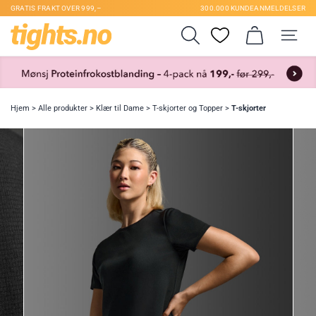
GRATIS FRAKT OVER 999,–
300.000 KUNDEANMELDELSER
Hjem
>
Alle produkter
>
Klær til Dame
>
T-skjorter og Topper
>
T-skjorter