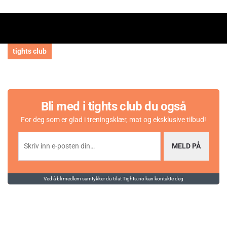
tights club
Bli med i tights club du også
For deg som er glad i treningsklær, mat og eksklusive tilbud!
MELD PÅ
Ved å bli medlem samtykker du til at Tights.no kan kontakte deg