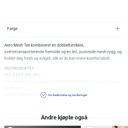
Farge
Aero Mesh Tee kombinerer en dobbeltstrikket,
svettetransporterende fremside og en lett, pustende mesh-rygg, og
holder deg fresh og avkjølt, slik at du kan trene komfortabelt.
OM PRODUKTET
HOLD DEG AVKJØLT
Lett meshpanel på ryggen, konstruert for å forbedre pusteevne og
ventilasjon.
HURTIGTØRKENDE
Vis beskrivelse og vurderinger
Dobbeltstrikket hovedpanel anvender et indre lag for å transportere
svette bort fra huden og et ytre lag for å spre fuktighet på
overflaten, noe som gir rask fuktighetshåndtering.
Andre kjøpte også
BLI SETT
Reflekterende logo og detaljer på fremsiden, armene og baksiden.