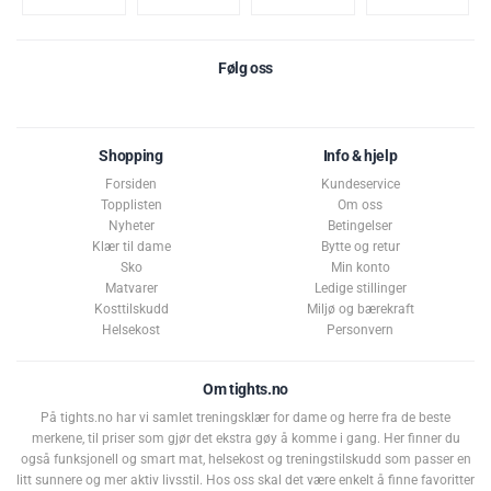
Følg oss
Shopping
Info & hjelp
Forsiden
Kundeservice
Topplisten
Om oss
Nyheter
Betingelser
Klær til dame
Bytte og retur
Sko
Min konto
Matvarer
Ledige stillinger
Kosttilskudd
Miljø og bærekraft
Helsekost
Personvern
Om tights.no
På tights.no har vi samlet treningsklær for dame og herre fra de beste
merkene, til priser som gjør det ekstra gøy å komme i gang. Her finner du
også funksjonell og smart mat, helsekost og treningstilskudd som passer en
litt sunnere og mer aktiv livsstil. Hos oss skal det være enkelt å finne favoritter