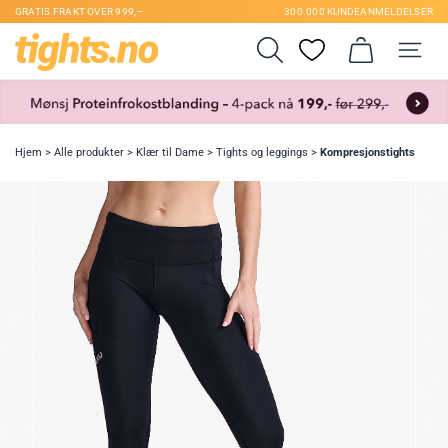
GRATIS FRAKT OVER 999,–
300.000 KUNDEANMELDELSER
Hjem
>
Alle produkter
>
Klær til Dame
>
Tights og leggings
>
Kompresjonstights