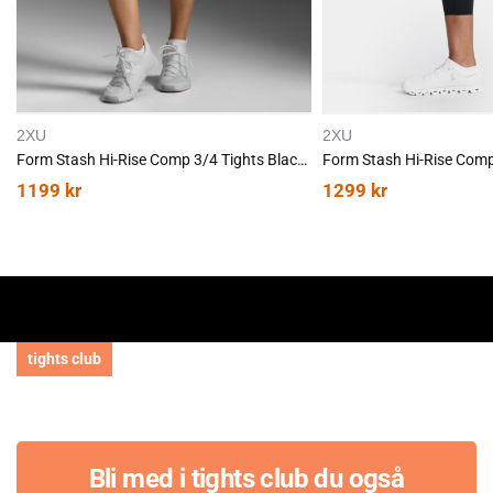
2XU
2XU
Form Stash Hi-Rise Comp 3/4 Tights Black/Black
1199
kr
1299
kr
tights club
Bli med i tights club du også