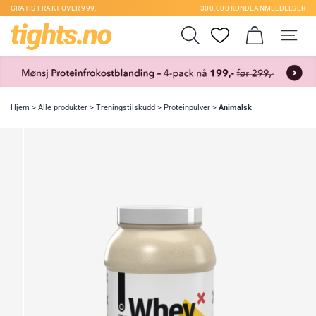
GRATIS FRAKT OVER 999,–
300.000 KUNDEANMELDELSER
Hjem
>
Alle produkter
>
Treningstilskudd
>
Proteinpulver
>
Animalsk