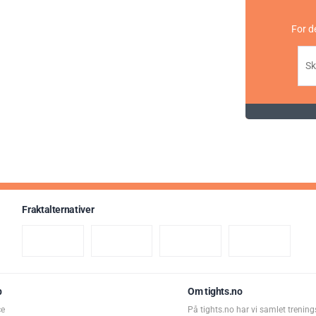
For d
Fraktalternativer
p
Om tights.no
ce
På tights.no har vi samlet trening