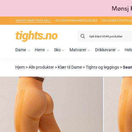
GRATIS FRAKT OVER 999,–
300.000 KUNDEANMELDELSER
100 DAGER ÅPENT KJ
Søk
etter:
Dame
Herre
Sko
Matvarer
Drikkevarer
Hel
Hjem
>
Alle produkter
>
Klær til Dame
>
Tights og leggings
>
Seam