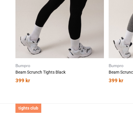
Bumpro
Bumpro
Beam Scrunch Tights Black
Beam Scrunch
399
kr
399
kr
tights club