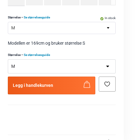
Størrelse
–
Se størrelsesguide
In stock
M
Modellen er 169cm og bruker størrelse S
Størrelse
–
Se størrelsesguide
Legg i handlekurven