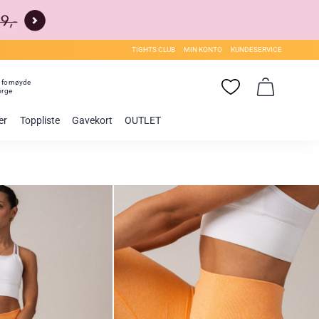
TIGHTS CLUB
MIN KONTO
KUNDESERVICE
0
fornøyde
orge
er
Toppliste
Gavekort
OUTLET