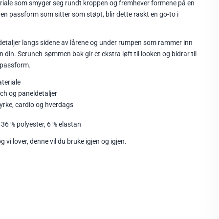
teriale som smyger seg rundt kroppen og fremhever formene på en
en passform som sitter som støpt, blir dette raskt en go-to i
detaljer langs sidene av lårene og under rumpen som rammer inn
 din. Scrunch-sømmen bak gir et ekstra løft til looken og bidrar til
 passform.
teriale
ch og paneldetaljer
tyrke, cardio og hverdags
 36 % polyester, 6 % elastan
og vi lover, denne vil du bruke igjen og igjen.