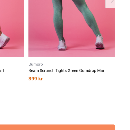
Bumpro
Bump
rl
Beam Scrunch Tights Green Gumdrop Marl
Beam 
399
kr
399