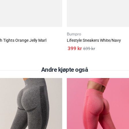
Bumpro
 Tights Orange Jelly Marl
Lifestyle Sneakers White/Navy
399
kr
699
kr
Andre kjøpte også