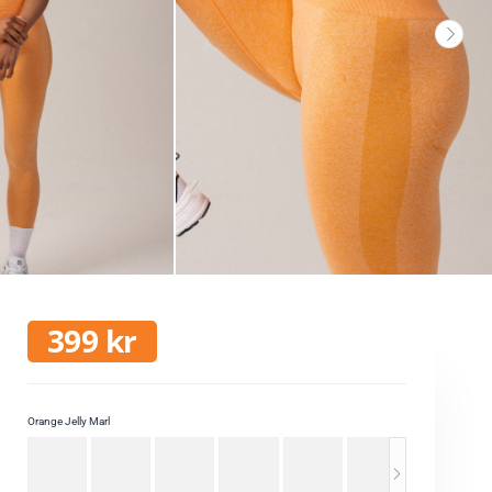
399
kr
Orange Jelly Marl