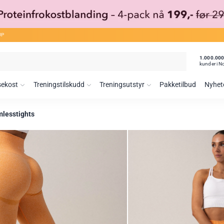
ØP
1.000.00
kunder i N
sekost
Treningstilskudd
Treningsutstyr
Pakketilbud
Nyhet
lesstights