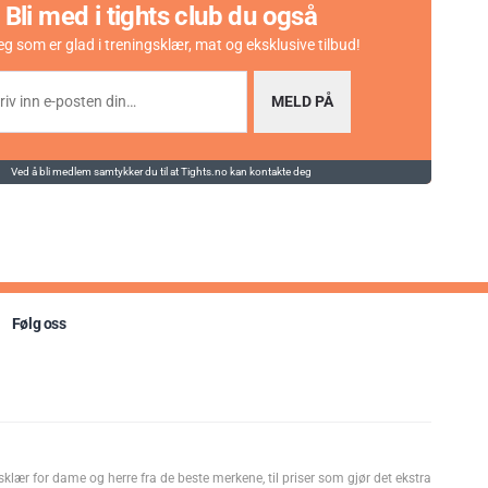
Bli med i tights club du også
eg som er glad i treningsklær, mat og eksklusive tilbud!
MELD PÅ
Ved å bli medlem samtykker du til at Tights.no kan kontakte deg
Følg oss
sklær for dame og herre fra de beste merkene, til priser som gjør det ekstra