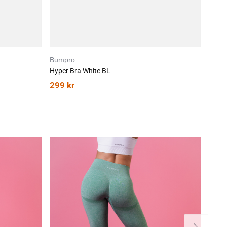
Bumpro
Hyper Bra White BL
299
kr