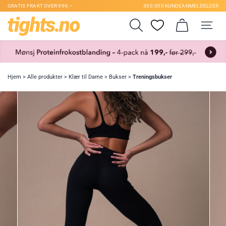
GRATIS FRAKT OVER 999,–
300.000 KUNDEANMELDELSER
Hjem
>
Alle produkter
>
Klær til Dame
>
Bukser
>
Treningsbukser