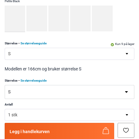
Petite Black
Størrelse
–
Se størrelsesguide
Kun 9 på lager
S
Modellen er 166cm og bruker størrelse S
Størrelse
–
Se størrelsesguide
Antall
1 stk
Legg i handlekurven