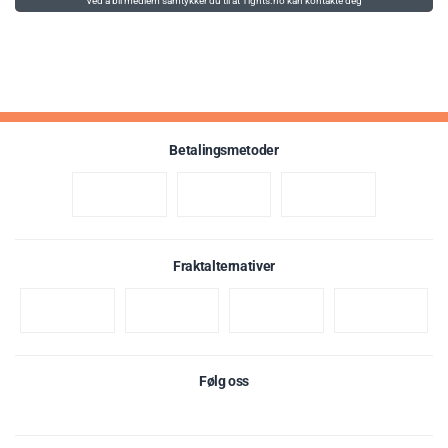
Ved å bli medlem samtykker du til at Tights.no kan kontakte deg
Betalingsmetoder
Fraktalternativer
Følg oss