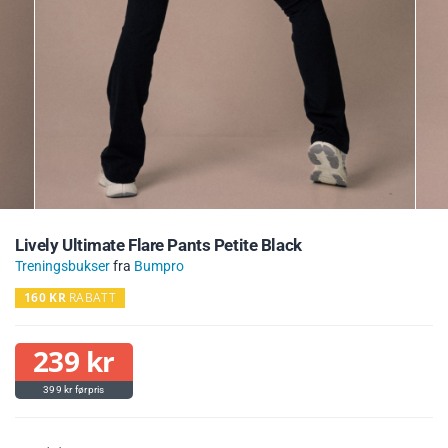
Lively Ultimate Flare Pants Petite Black
Treningsbukser
fra
Bumpro
160
KR
RABATT
239
kr
399
kr