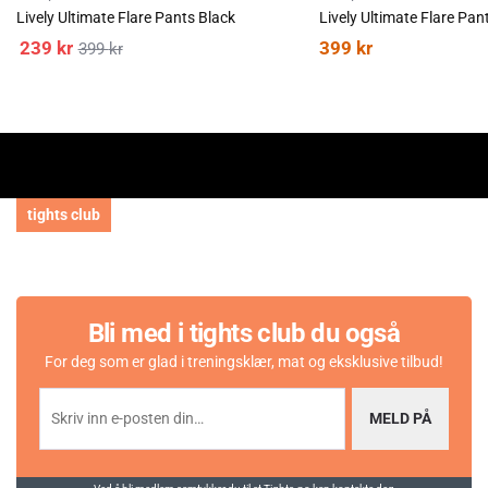
Lively Ultimate Flare Pants Black
Lively Ultimate Flare Pant
239
kr
399
kr
399
kr
tights club
Bli med i tights club du også
For deg som er glad i treningsklær, mat og eksklusive tilbud!
MELD PÅ