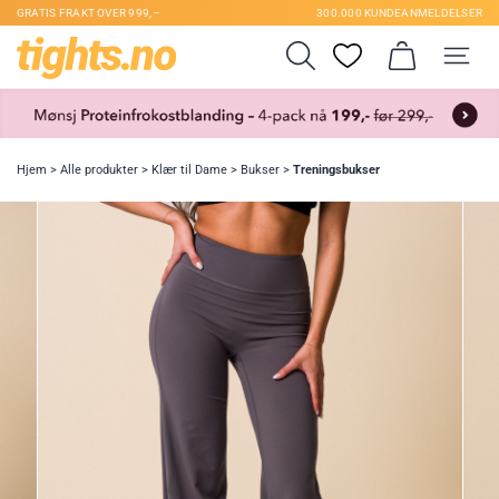
GRATIS FRAKT OVER 999,–
300.000 KUNDEANMELDELSER
Hjem
>
Alle produkter
>
Klær til Dame
>
Bukser
>
Treningsbukser