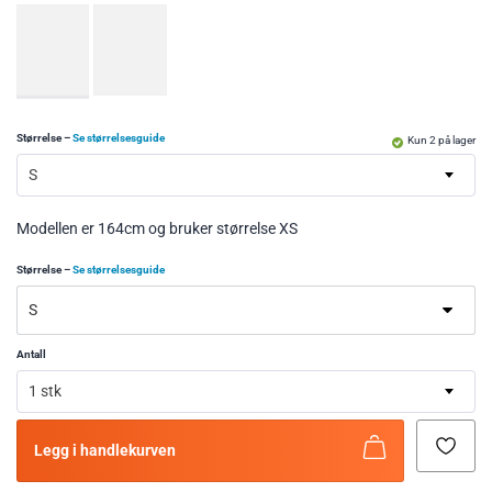
Størrelse
–
Se størrelsesguide
Kun 2 på lager
S
Modellen er 164cm og bruker størrelse XS
Størrelse
–
Se størrelsesguide
Antall
1 stk
Legg i handlekurven