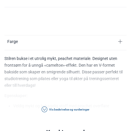
Farge
Stilren bukse i et utrolig mykt, peachet materiale. Designet uten
frontsøm for å unngå «cameltoe»-effekt. Den har en V-formet
bakside som skaper en smigrende silhuett. Disse passer perfekt til
studiotrening som pilates eller yoga til økter på treningssenteret
eller till hverdags!
Egenskaper:
Veldig mykt og behagelig stoff med peachet overflate
Vis beskrivelse og vurderinger
Anti-cameltoe
High waist