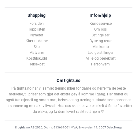
Shopping
Info & hjelp
Forsiden
Kundeservice
Topplisten
Om oss
Nyheter
Betingelser
Klær til dame
Bytte og retur
Sko
Min konto
Matvarer
Ledige stillinger
Kosttilskudd
Miljø og bærekraft
Helsekost
Personvern
Om tights.no
På tights.no har vi samlet treningsklær for dame og herre fra de beste
Karakter:
av 5 muli
4.6
(10)
merkene, til priser som gjør det ekstra gøy å komme i gang. Her finner du
også funksjonell og smart mat, helsekost og treningstilskudd som passer en
litt sunnere og mer aktiv livsstil. Hos oss skal det være enkelt å finne favoritter
du elsker, og få dem levert raskt rett hjem 💛
© tights.no AS 2026, Org.nr. 913661001 MVA, Brynsveien 11, 0667 Oslo, Norge