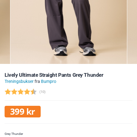
Lively Ultimate Straight Pants Grey Thunder
Treningsbukser
fra
Bumpro
(
stemmer:
10
)
399
kr
Grey Thunder