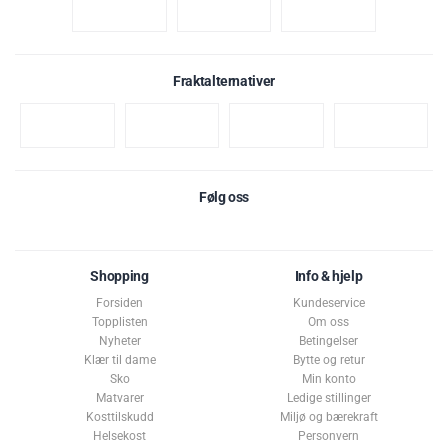
Fraktalternativer
Følg oss
Shopping
Info & hjelp
Forsiden
Kundeservice
Topplisten
Om oss
Nyheter
Betingelser
Klær til dame
Bytte og retur
Sko
Min konto
Matvarer
Ledige stillinger
Kosttilskudd
Miljø og bærekraft
Helsekost
Personvern