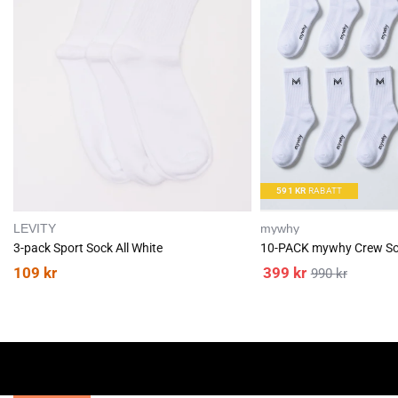
591
KR
RABATT
LEVITY
mywhy
3-pack Sport Sock All White
10-PACK mywhy Crew Soc
109
kr
399
kr
990
kr