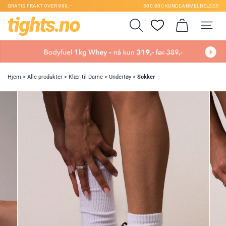
GRATIS FRAKT OVER 999,–
300.000 KUNDEANMELDELSER
Hjem
>
Alle produkter
>
Klær til Dame
>
Undertøy
>
Sokker