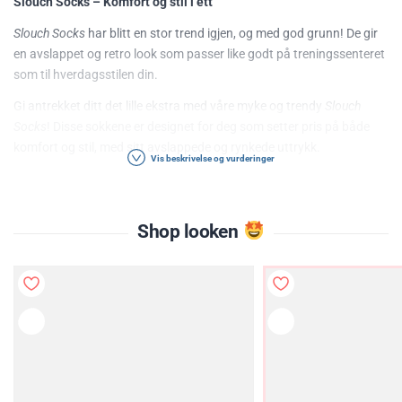
Slouch Socks – Komfort og stil i ett
Slouch Socks
har blitt en stor trend igjen, og med god grunn! De gir
en avslappet og retro look som passer like godt på treningssenteret
som til hverdagsstilen din.
Gi antrekket ditt det lille ekstra med våre myke og trendy
Slouch
Socks
! Disse sokkene er designet for deg som setter pris på både
komfort og stil, med sitt avslappede og rynkede uttrykk.
Vis beskrivelse og vurderinger
Egenskaper:
Myk og behagelig bomullsblanding
Shop looken
Klassisk "slouchy" design – bruk dem rynket eller opptrukket
Perfekt til sneakers, eller over tights