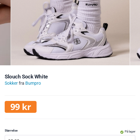
Slouch Sock White
Sokker
fra
Bumpro
99
kr
Størrelse
På lager