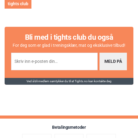
tights club
Bli med i tights club du også
For deg som er glad i treningsklær, mat og eksklusive tilbud!
MELD PÅ
Ved å bli medlem samtykker du til at Tights.no kan kontakte deg
Betalingsmetoder