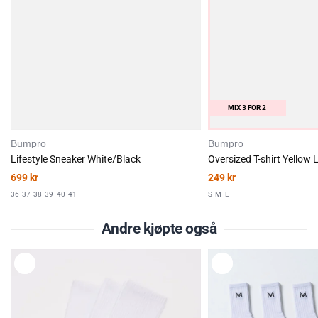
MIX 3 FOR 2
Bumpro
Bumpro
Lifestyle Sneaker White/Black
Oversized T-shirt Yellow
699
kr
249
kr
36
37
38
39
40
41
S
M
L
Andre kjøpte også
L
L
E
E
G
G
G
G
T
T
I
I
L
L