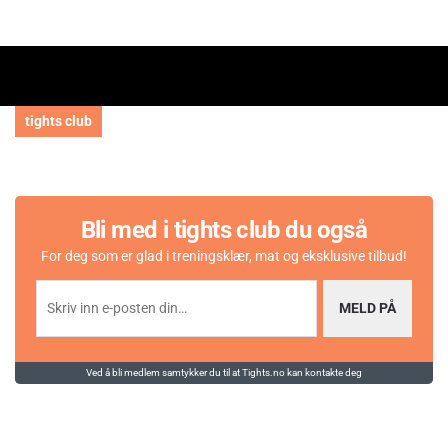
tights club
Bli med i tights club du også
For deg som er glad i treningsklær, mat og eksklusive tilbud!
MELD PÅ
Ved å bli medlem samtykker du til at Tights.no kan kontakte deg