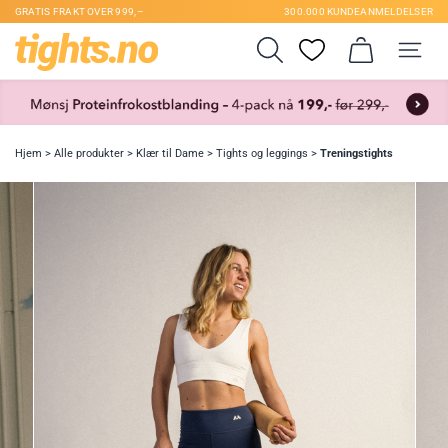
GRATIS FRAKT OVER 999,–
300.000 KUNDEANMELDELSER
Hjem
>
Alle produkter
>
Klær til Dame
>
Tights og leggings
>
Treningstights