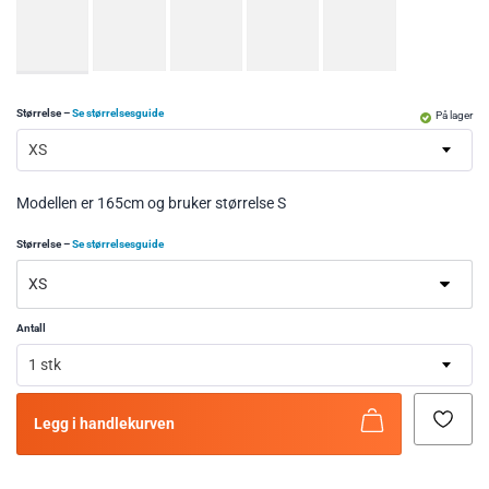
Størrelse
–
Se størrelsesguide
På lager
XS
Modellen er 165cm og bruker størrelse S
Størrelse
–
Se størrelsesguide
Antall
1 stk
Legg i handlekurven