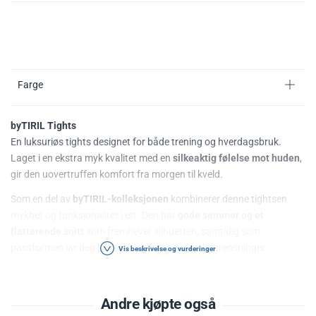
Farge
byTIRIL Tights
En luksuriøs tights designet for både trening og hverdagsbruk.
Laget i en ekstra myk kvalitet med en
silkeaktig følelse mot huden
,
gir den uovertruffen komfort fra morgen til kveld.
Som en del av
byTIRIL-kolleksjonen
kombinerer denne tightsen
mykhet og funksjonalitet i ett. Den har
gode sømmer og et
flatterende snitt
som fremhever silhuetten, samtidig som
passformen lar deg bevege deg fritt og uten begrensninger.
Vis beskrivelse og vurderinger
Den diskrete
byTIRIL-logoen
er plassert på venstre hoftekam foran
og midt bak på linningen for et stilrent og sporty uttrykk.
Andre kjøpte også
Egenskaper: