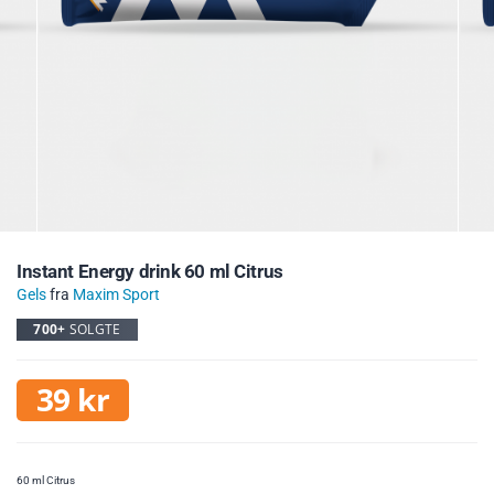
Instant Energy drink 60 ml Citrus
Gels
fra
Maxim Sport
700+
SOLGTE
39
kr
60 ml Citrus