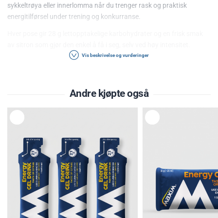
sykkeltrøya eller innerlomma når du trenger rask og praktisk
energitilførsel under trening og konkurranse.
Hver pose gir 28 g lettopptakelige karbohydrater og en frisk smak
av sitron som gjør den enkel å få i seg, selv ved høy intensitet.
Vis beskrivelse og vurderinger
2:1 karbohydratratio for effektiv energi
Energigelen inneholder en 2:1-ratio av maltodekstrin og fruktose.
Andre kjøpte også
Ved å kombinere to ulike karbohydratkilder benytter kroppen
forskjellige opptaksmekanismer i tarmen:
L
L
E
E
Opptil 60 g glukose per time
G
G
G
G
T
T
Opptil 30 g fruktose per time
I
I
L
L
Totalt opptil 90 g karbohydrater per time
Maltodekstrin brytes raskt ned til glukose og har en mindre søt
smak enn ren glukose, noe som gjør produktet lettere å konsumere
over tid.