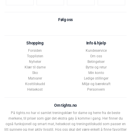
(askorbinsyre).
Best før: 30. september 2026
Følg oss
Shopping
Info & hjelp
Forsiden
Kundeservice
Topplisten
Om oss
Nyheter
Betingelser
Klær til dame
Bytte og retur
Sko
Min konto
Matvarer
Ledige stillinger
Kosttilskudd
Miljø og bærekraft
Helsekost
Personvern
Om tights.no
På tights.no har vi samlet treningsklær for dame og herre fra de beste
merkene, til priser som gjør det ekstra gøy å komme i gang. Her finner du
også funksjonell og smart mat, helsekost og treningstilskudd som passer en
litt sunnere og mer aktiv livsstil. Hos oss skal det være enkelt å finne favoritter