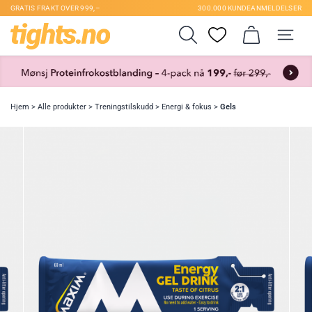
GRATIS FRAKT OVER 999,–
300.000 KUNDEANMELDELSER
Hjem
>
Alle produkter
>
Treningstilskudd
>
Energi & fokus
>
Gels