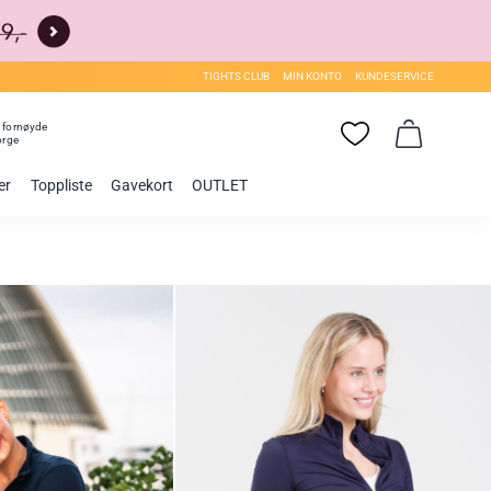
TIGHTS CLUB
MIN KONTO
KUNDESERVICE
0
fornøyde
orge
er
Toppliste
Gavekort
OUTLET