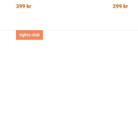
399
kr
299
kr
tights club