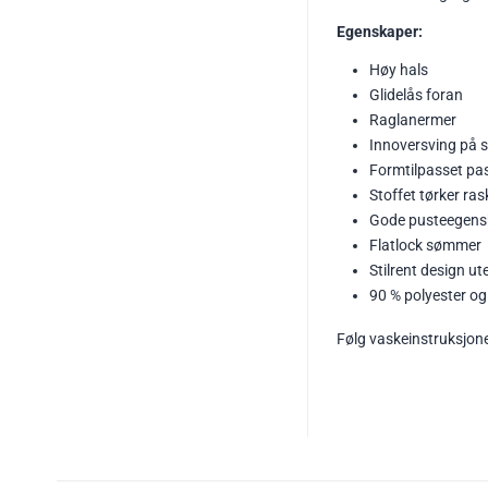
Egenskaper:
Høy hals
Glidelås foran
Raglanermer
Innoversving på 
Formtilpasset pa
Stoffet tørker ras
Gode pusteegensk
Flatlock sømmer
Stilrent design ut
90 % polyester og
Følg vaskeinstruksjon