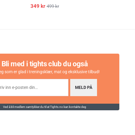
349
kr
39
499
kr
Bli med i tights club du også
eg som er glad i treningsklær, mat og eksklusive tilbud!
MELD PÅ
Ved å bli medlem samtykker du til at Tights.no kan kontakte deg