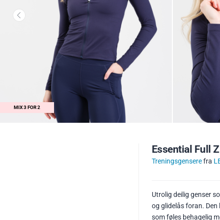
MIX 3 FOR 2
Essential Full 
Treningsgensere
fra
L
Utrolig deilig genser 
og glidelås foran. De
som føles behagelig m