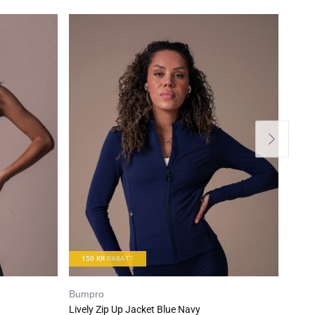
150
KR
RABATT
10
Bumpro
LEVI
Lively Zip Up Jacket Blue Navy
Levit