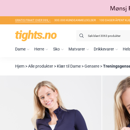
GRATIS FRAKT OVER 999,–
300.000 KUNDEANMELDELSER
100 DAGER ÅPENT KJ
Søk
etter:
Dame
Herre
Sko
Matvarer
Drikkevarer
Hel
Hjem
>
Alle produkter
>
Klær til Dame
>
Gensere
>
Treningsgens