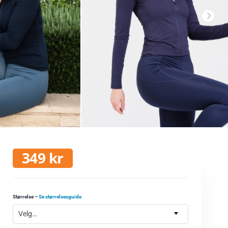
349
kr
Størrelse
–
Se størrelsesguide
Velg…