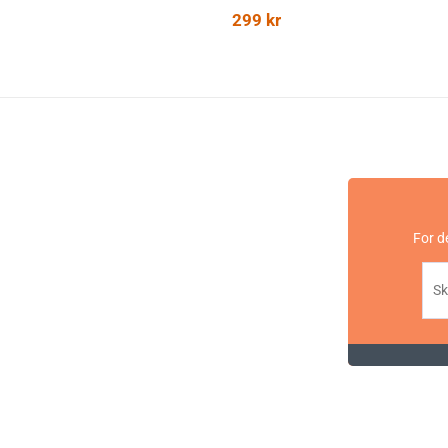
299
kr
For d