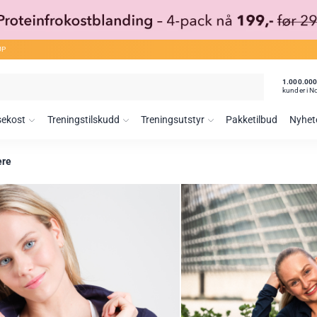
ØP
1.000.00
kunder i N
sekost
Treningstilskudd
Treningsutstyr
Pakketilbud
Nyhet
ere