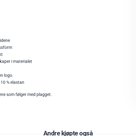
sidene
ssform
kt
aper i materialet
en logo.
 10 % elastan
ene som følger med plagget.
Andre kjøpte også