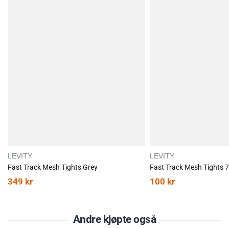
Running
- alt innen løpeklær for både barn, dame og herre. Vi har
mange alternativer innen løpebekledning - alt fra kompresjonsklær,
løpetights, løpeshorts, vindtette løpejakker, løpesko, vindtette
løpevester. Løpeklær med reflekterende deler finner du også i denne
kategorien. Vi er trygge på at vårt utvalg vil møte dine behov -
løpeklær som passer til alle de norske værforholdene, så lenge du
har tenkt å løpe, har vi deg dekket.
LEVITY
LEVITY
Fast Track Mesh Tights Grey
Fast Track Mesh Tights 7
349
kr
100
kr
Andre kjøpte også