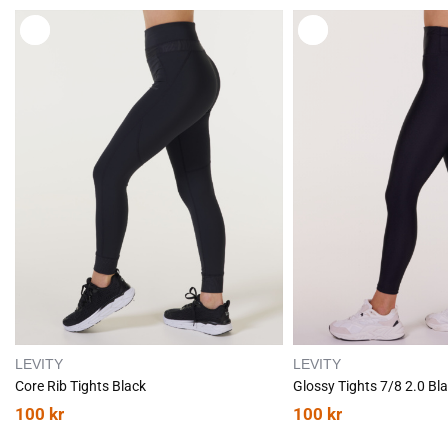
L
L
E
E
G
G
G
G
T
T
I
I
L
L
LEVITY
LEVITY
Core Rib Tights Black
Glossy Tights 7/8 2.0 Bl
100
kr
100
kr