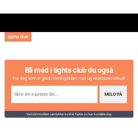
tights club
Bli med i tights club du også
For deg som er glad i treningsklær, mat og eksklusive tilbud!
MELD PÅ
Ved å bli medlem samtykker du til at Tights.no kan kontakte deg