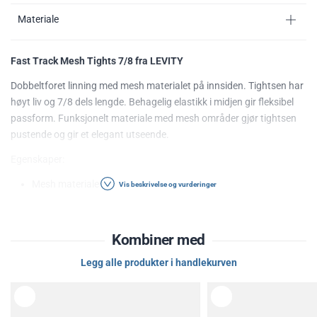
Materiale
Fast Track Mesh Tights 7/8 fra LEVITY
Dobbeltforet linning med mesh materialet på innsiden. Tightsen har
høyt liv og 7/8 dels lengde. Behagelig elastikk i midjen gir fleksibel
passform. Funksjonelt materiale med mesh områder gjør tightsen
pustende og gir et elegant utseende.
Egenskaper:
Mesh materiale
Vis beskrivelse og vurderinger
High Waist
Dobbel linning
Pustende
Kombiner med
7/8 dels lengde
Legg alle produkter i handlekurven
Materiale: 88% Polyester 12% Elastan
Følg alltid vaskeanvisningene som finnes i plagget.