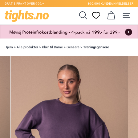
GRATIS FRAKT OVER 999,–
300.000 KUNDEANMELDELSER
Hjem
>
Alle produkter
>
Klær til Dame
>
Gensere
>
Treningsgensere