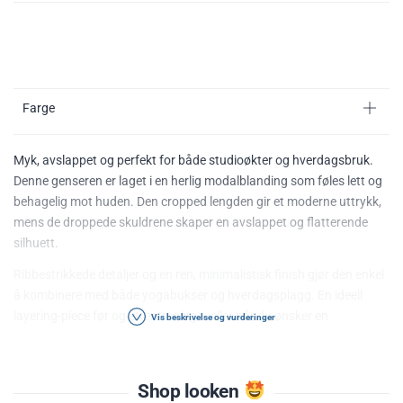
Farge
Myk, avslappet og perfekt for både studioøkter og hverdagsbruk.
Denne genseren er laget i en herlig modalblanding som føles lett og
behagelig mot huden. Den cropped lengden gir et moderne uttrykk,
mens de droppede skuldrene skaper en avslappet og flatterende
silhuett.
Ribbestrikkede detaljer og en ren, minimalistisk finish gjør den enkel
å kombinere med både yogabukser og hverdagsplagg. En ideell
layering-piece før og etter trening – eller når du ønsker en
Vis beskrivelse og vurderinger
komfortabel, stilig look.
Materiale:
Myk og pustende modalblanding. 54% modal, 40%
Shop looken
polyester, 6% elastan.