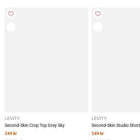
En myk hverdagsfavoritt som løfter komfortnivået i garderoben din.
LEVITY
LEVITY
Second-Skin Crop Top Grey Sky
Second-Skin Studio Short
249
kr
249
kr