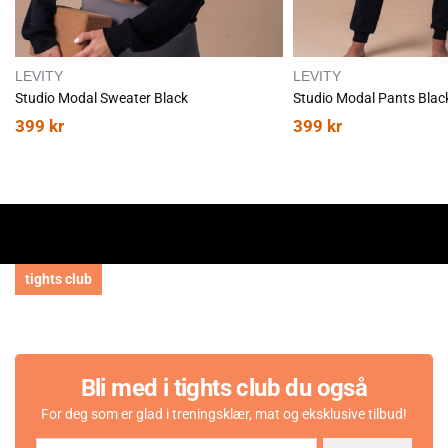
LEVITY
LEVITY
Studio Modal Sweater Black
Studio Modal Pants Blac
399
kr
399
kr
tights club
Bli med i tights club du også
For deg som er glad i treningsklær, mat og eksklusive tilbud!