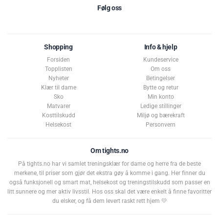
Følg oss
Shopping
Info & hjelp
Forsiden
Kundeservice
Topplisten
Om oss
Nyheter
Betingelser
Klær til dame
Bytte og retur
Sko
Min konto
Matvarer
Ledige stillinger
Kosttilskudd
Miljø og bærekraft
Helsekost
Personvern
Om tights.no
På tights.no har vi samlet treningsklær for dame og herre fra de beste
merkene, til priser som gjør det ekstra gøy å komme i gang. Her finner du
også funksjonell og smart mat, helsekost og treningstilskudd som passer en
litt sunnere og mer aktiv livsstil. Hos oss skal det være enkelt å finne favoritter
du elsker, og få dem levert raskt rett hjem 💛