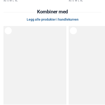
XS
S
M
L
XL
XS
S
M
L
XL
Kombiner med
Legg alle produkter i handlekurven