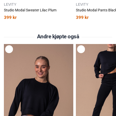
LEVITY
LEVITY
Studio Modal Sweater Lilac Plum
Studio Modal Pants Blac
399
kr
399
kr
Andre kjøpte også
L
L
E
E
G
G
G
G
T
T
I
I
L
L