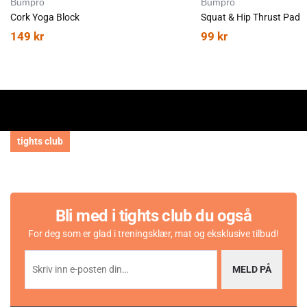
Bumpro
Bumpro
Cork Yoga Block
Squat & Hip Thrust Pad
149
kr
99
kr
tights club
Bli med i tights club du også
For deg som er glad i treningsklær, mat og eksklusive tilbud!
MELD PÅ