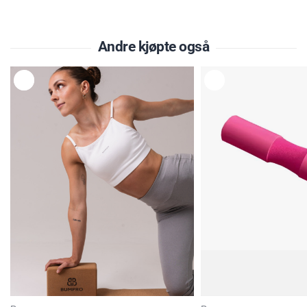
Andre kjøpte også
L
L
E
E
G
G
G
G
T
T
I
I
L
L