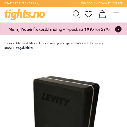
GRATIS FRAKT OVER 999,–
300.000 KUNDEANMELDELSER
Hjem
>
Alle produkter
>
Treningsutstyr
>
Yoga & Pilates
>
Tilbehør og
utstyr
>
Yogablokker