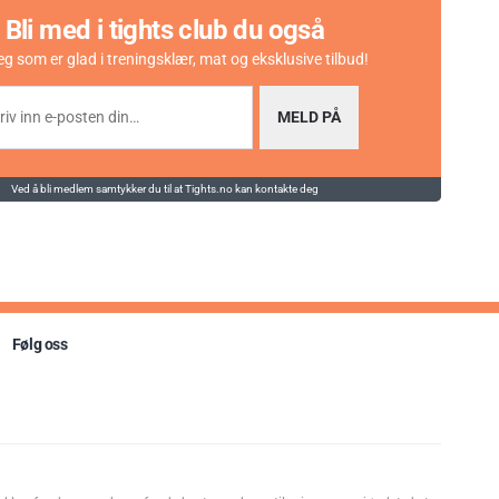
Bli med i tights club du også
eg som er glad i treningsklær, mat og eksklusive tilbud!
MELD PÅ
Ved å bli medlem samtykker du til at Tights.no kan kontakte deg
Følg oss