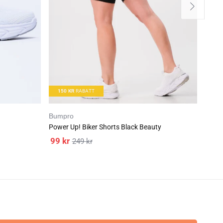
150
KR
RABATT
98
Bumpro
Bodyf
Power Up! Biker Shorts Black Beauty
Creat
99
kr
34
249
kr