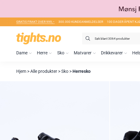
GRATIS FRAKT OVER 999,–
300.000 KUNDEANMELDELSER
100 DAGER ÅPENT KJ
Søk
etter:
Dame
Herre
Sko
Matvarer
Drikkevarer
Hel
Hjem
>
Alle produkter
>
Sko
>
Herresko