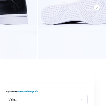
Størrelse
–
Se størrelsesguide
Velg…