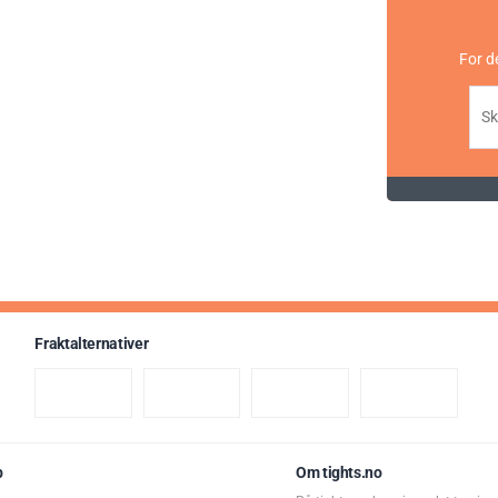
For d
Fraktalternativer
p
Om tights.no