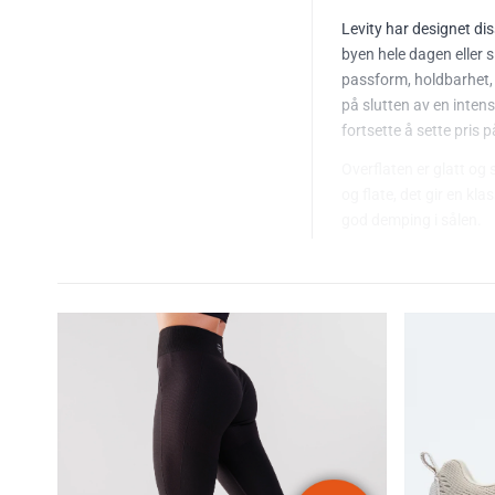
Levity har designet di
byen hele dagen eller s
passform, holdbarhet, 
på slutten av en intens 
fortsette å sette pris 
Overflaten er glatt og s
og flate, det gir en kl
god demping i sålen.
Disse skoene passer eth
skal finne gode sko. O
Egenskaper:
Klassiske, stilrene
Normal passform
Overflaten er glatt
Uten merking eller
Lissene er brede o
Sålen er gummibas