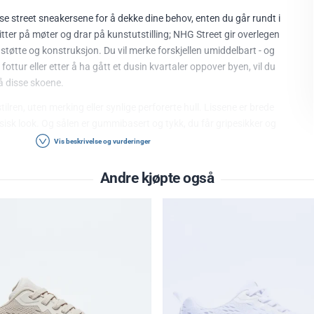
sse street sneakersene for å dekke dine behov, enten du går rundt i
itter på møter og drar på kunstutstilling; NHG Street gir overlegen
støtte og konstruksjon. Du vil merke forskjellen umiddelbart - og
fottur eller etter å ha gått et dusin kvartaler oppover byen, vil du
på disse skoene.
tilren, uten merking eller synlige perforerte hull. Lissene er brede
assisk look. Og sålen er gummibasert og tykk, du får gripesikker og
Vis beskrivelse og vurderinger
vert antrekk - klassisk utseende gjør dem til et godt valg når du
Andre kjøpte også
g designet og kvaliteten er overlegen.
 trainers
 og stilren
 synlige perforerte hull
g flate
ert og tykk (ikke chunky)