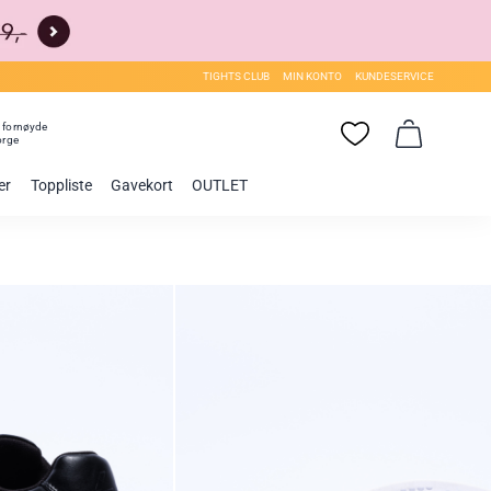
TIGHTS CLUB
MIN KONTO
KUNDESERVICE
0
fornøyde
orge
er
Toppliste
Gavekort
OUTLET