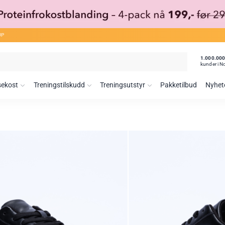
ØP
1.000.00
kunder i N
sekost
Treningstilskudd
Treningsutstyr
Pakketilbud
Nyhet