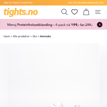
GRATIS FRAKT OVER 999,–
300.000 KUNDEANMELDELSER
Hjem
>
Alle produkter
>
Sko
>
Herresko