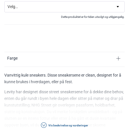
Velg…
Dette produktet er for tiden utsolgt og utilgjengelig.
Farge
Vanvittig kule sneakers. Disse sneakersene er clean, designet for å
kunne brukes i hverdagen, eller på fest.
Levity har designet disse street sneakersene for å dekke dine behov,
enten du går rundt i byen hele dagen eller sitter på møter og drar på
kunstutstilling; NHG Street gir overlegen passform, holdbarhet,
støtte og konstruksjon. Du vil merke forskjellen umiddelbart - og på
slutten av en intens fottur eller etter å ha gått et dusin kvartaler
oppover byen, vil du fortsette å sette pris på disse skoene.
Vis beskrivelse og vurderinger