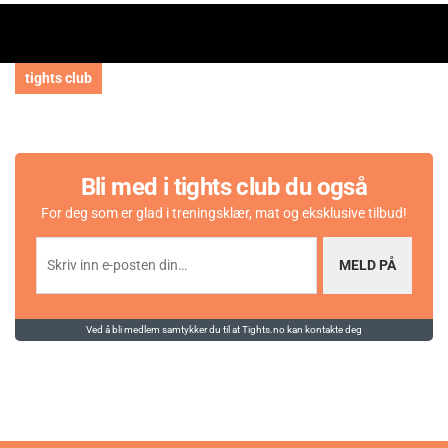
tights club
Bli med i tights club du også
For deg som er glad i treningsklær, mat og eksklusive tilbud!
MELD PÅ
Ved å bli medlem samtykker du til at Tights.no kan kontakte deg