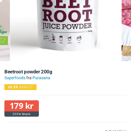
Beetroot powder 200g
Superfoods
fra
Purasana
60
KR
RABATT
179
kr
239
kr