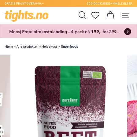
GRATIS FRAKT OVER 999,–
300.000 KUNDEANMELDELSER
Hjem
>
Alle produkter
>
Helsekost
>
Superfoods