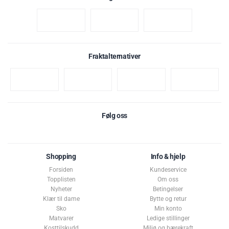
Fraktalternativer
Følg oss
Shopping
Info & hjelp
Forsiden
Kundeservice
Topplisten
Om oss
Nyheter
Betingelser
Klær til dame
Bytte og retur
Sko
Min konto
Matvarer
Ledige stillinger
Kosttilskudd
Miljø og bærekraft