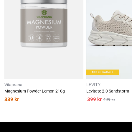
I
I
forekommende salt.* % av referanseverdi
L
L
Best før: 30. september 2027
100
KR
RABATT
Vitaprana
LEVITY
Magnesium Powder Lemon 210g
Levitate 2.0 Sandstorm
339
kr
399
kr
499
kr