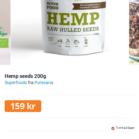
Hemp seeds 200g
Superfoods
fra
Purasana
159
kr
Tomt på lager