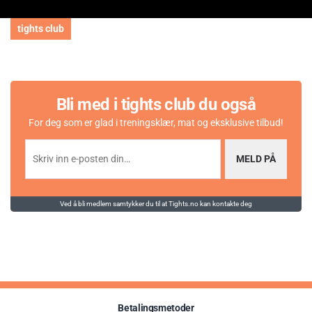
tights club
Bli med i tights club du også
For deg som er glad i treningsklær, mat og eksklusive tilbud!
MELD PÅ
Ved å bli medlem samtykker du til at Tights.no kan kontakte deg
Betalingsmetoder