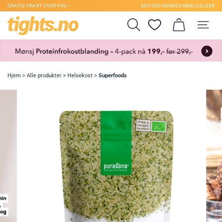
GRATIS FRAKT OVER 999,–
300.000 KUNDEANMELDELSER
Hjem
>
Alle produkter
>
Helsekost
>
Superfoods