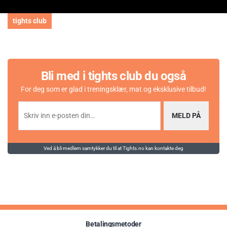
tights club
Bli med i tights club du også
For deg som er glad i treningsklær, mat og eksklusive tilbud!
MELD PÅ
Ved å bli medlem samtykker du til at Tights.no kan kontakte deg
Betalingsmetoder