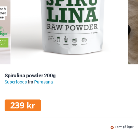
Spirulina powder 200g
Superfoods
fra
Purasana
239
kr
Tomt på lager