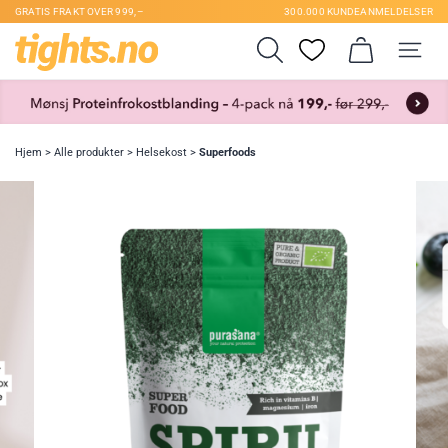
GRATIS FRAKT OVER 999,–
300.000 KUNDEANMELDELSER
Hjem
>
Alle produkter
>
Helsekost
>
Superfoods