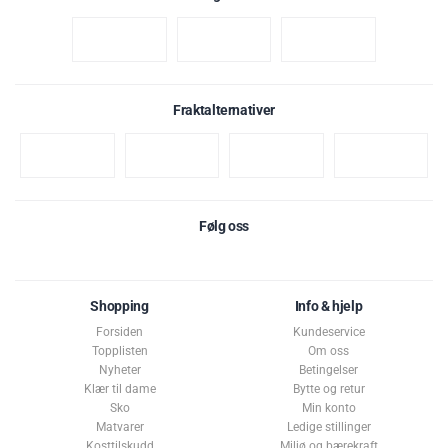
Fraktalternativer
Følg oss
Shopping
Info & hjelp
Forsiden
Kundeservice
Topplisten
Om oss
Nyheter
Betingelser
Klær til dame
Bytte og retur
Sko
Min konto
Matvarer
Ledige stillinger
Kosttilskudd
Miljø og bærekraft