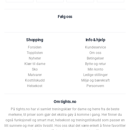
Følg oss
Shopping
Info & hjelp
Forsiden
Kundeservice
Topplisten
Om oss
Nyheter
Betingelser
Klær til dame
Bytte og retur
Sko
Min konto
Matvarer
Ledige stillinger
Kosttilskudd
Miljø og bærekraft
Helsekost
Personvern
Om tights.no
På tights.no har vi samlet treningsklær for dame og herre fra de beste
merkene, til priser som gjør det ekstra gøy å komme i gang. Her finner du
også funksjonell og smart mat, helsekost og treningstilskudd som passer en
litt sunnere og mer aktiv livsstil. Hos oss skal det være enkelt å finne favoritter