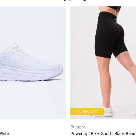
Best før: 2. november 2023
150
KR
RABATT
Bumpro
White
Power Up! Biker Shorts Black Beau