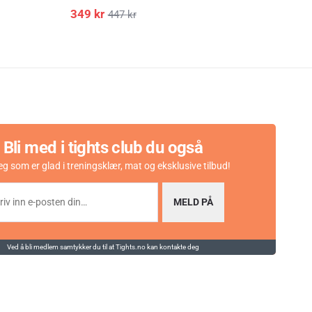
349
kr
389
447
kr
Bli med i tights club du også
eg som er glad i treningsklær, mat og eksklusive tilbud!
MELD PÅ
Ved å bli medlem samtykker du til at Tights.no kan kontakte deg