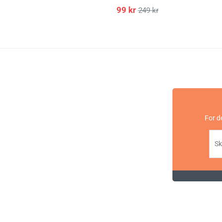
99
kr
249
kr
For d