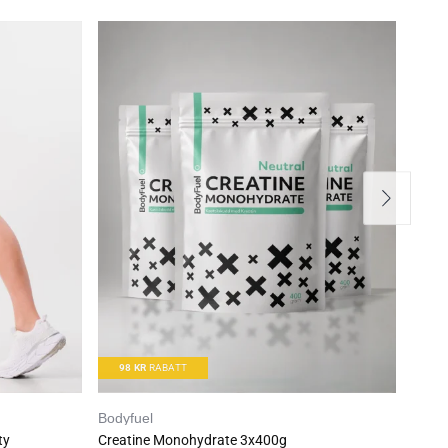
98
KR
RABATT
Bodyfuel
Bodyf
ty
Creatine Monohydrate 3x400g
1kg 