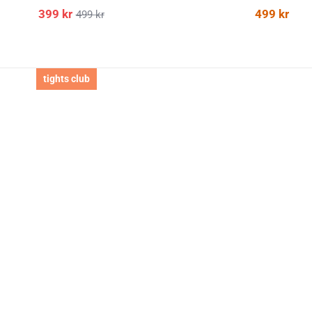
399
kr
499
kr
499
kr
tights club