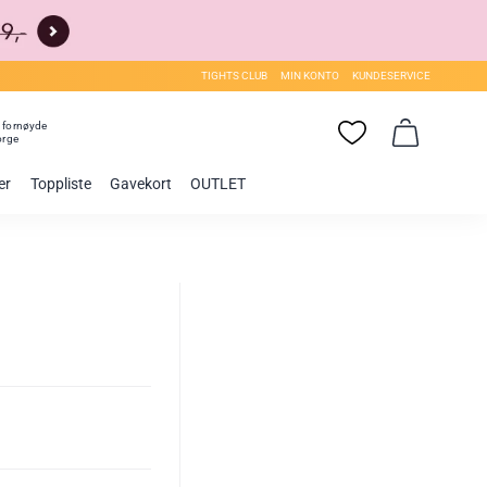
TIGHTS CLUB
MIN KONTO
KUNDESERVICE
0
fornøyde
orge
er
Toppliste
Gavekort
OUTLET