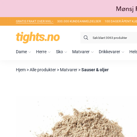
GRATIS FRAKT OVER 999,–
300.000 KUNDEANMELDELSER
100 DAGER ÅPENT KJ
Søk
etter:
Dame
Herre
Sko
Matvarer
Drikkevarer
Hel
Hjem
>
Alle produkter
>
Matvarer
>
Sauser & oljer