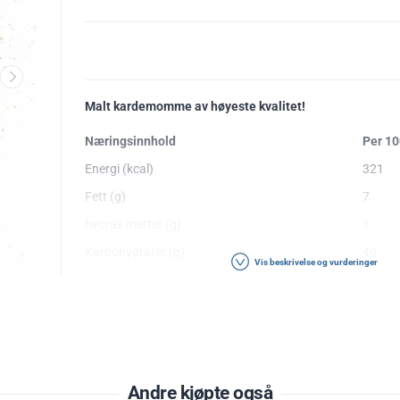
Malt kardemomme av høyeste kvalitet!
Næringsinnhold
Per 1
Energi (kcal)
321
Fett (g)
7
hvorav mettet (g)
1
Karbohydrater (g)
40
Vis beskrivelse og vurderinger
hvorav sukker (g)
0
Proteiner (g)
11
Salt (g)
0.05
Ingredienser
: kardemomme
Andre kjøpte også