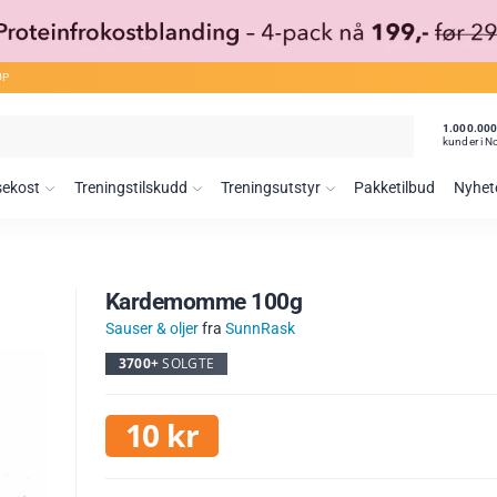
ØP
1.000.00
kunder i N
sekost
Treningstilskudd
Treningsutstyr
Pakketilbud
Nyhet
Kardemomme 100g
Sauser & oljer
fra
SunnRask
3700+
SOLGTE
10
kr