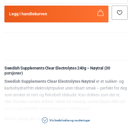
Legg i handlekurven
Swedish Supplements Clear Electrolytes 240g – Nøytral (30
porsjoner)
Swedish Supplements Clear Electrolytes Nøytral
er et sukker- og
karbohydratfritt elektrolyttpulver uten tilsatt smak – perfekt for deg
som ønsker et rent og fleksibelt tilskudd. Kan drikkes som det er,
eller blandes i andre drikker. Ideelt for trening, varme dager eller når
du vil opprettholde væskebalansen i hverdagen.
Derfor velger du Clear Electrolytes:
Vis beskrivelse og vurderinger
Elektrolytter fra
kalium, magnesium og natrium