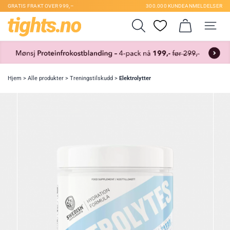
GRATIS FRAKT OVER 999,–
300.000 KUNDEANMELDELSER
Hjem
>
Alle produkter
>
Treningstilskudd
>
Elektrolytter