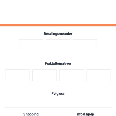
Dette er et kosttilskudd og bør ikke brukes som erstatning for et
variert og balansert kosthold. Den anbefalte daglige dosen bør ikke
overskrides. Rådfør deg med lege før bruk dersom du er gravid,
ammer, har en medisinsk tilstand eller bruker medisiner.
Best før: 3. desember 2027
Betalingsmetoder
Fraktalternativer
Følg oss
Shopping
Info & hjelp